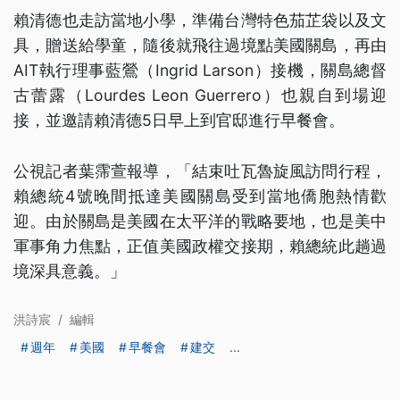
賴清德也走訪當地小學，準備台灣特色茄芷袋以及文
具，贈送給學童，隨後就飛往過境點美國關島，再由
AIT執行理事藍鶯（Ingrid Larson）接機，關島總督
古蕾露（Lourdes Leon Guerrero）也親自到場迎
接，並邀請賴清德5日早上到官邸進行早餐會。
公視記者葉霈萱報導，「結束吐瓦魯旋風訪問行程，
賴總統4號晚間抵達美國關島受到當地僑胞熱情歡
迎。由於關島是美國在太平洋的戰略要地，也是美中
軍事角力焦點，正值美國政權交接期，賴總統此趟過
境深具意義。」
洪詩宸
/
編輯
週年
美國
早餐會
建交
...