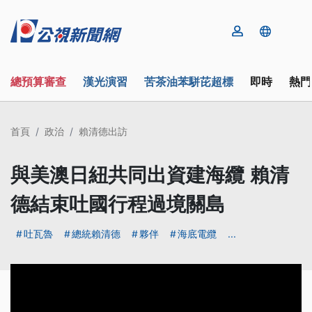
總預算審查
漢光演習
苦茶油苯駢芘超標
即時
熱門
首頁
政治
賴清德出訪
與美澳日紐共同出資建海纜 賴清
德結束吐國行程過境關島
吐瓦魯
總統賴清德
夥伴
海底電纜
...