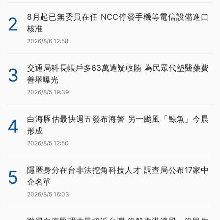
8月起已無委員在任 NCC停發手機等電信設備進口
2
核准
2026/8/6 12:58
交通局科長帳戶多63萬遭疑收賄 為民眾代墊醫藥費
3
善舉曝光
2026/8/5 19:39
白海豚估最快週五發布海警 另一颱風「鯨魚」今晨
4
形成
2026/8/5 12:50
隱匿身分在台非法挖角科技人才 調查局公布17家中
5
企名單
2026/8/5 16:03