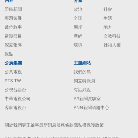
內容
分類
即時新聞
政治
社會
專題策展
全球
生活
數位敘事
兩岸
地方
當期節目
產經
文教科技
深度報導
環境
社福人權
觀點
公廣集團
主題網站
公共電視
我們的島
PTS TW
獨立特派員
公視台語台
有話好說
中華電視公司
P#新聞實驗室
客家電視台
PNN新聞議題中心
關於我們
更正啟事
最新消息
服務條款
隱私權保護政策