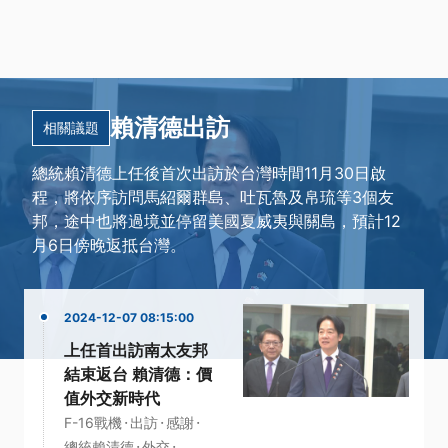
賴清德出訪
相關議題
總統賴清德上任後首次出訪於台灣時間11月30日啟
程，將依序訪問馬紹爾群島、吐瓦魯及帛琉等3個友
邦，途中也將過境並停留美國夏威夷與關島，預計12
月6日傍晚返抵台灣。
2024-12-07 08:15:00
上任首出訪南太友邦
結束返台 賴清德：價
值外交新時代
·
·
·
F-16戰機
出訪
感謝
·
·
總統賴清德
外交