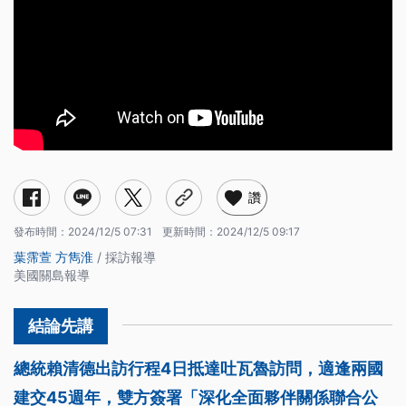
讚
發布時間：
2024/12/5 07:31
更新時間：
2024/12/5 09:17
葉霈萱
方雋淮
/ 採訪報導
美國關島報導
總統賴清德出訪行程4日抵達吐瓦魯訪問，適逢兩國
建交45週年，雙方簽署「深化全面夥伴關係聯合公