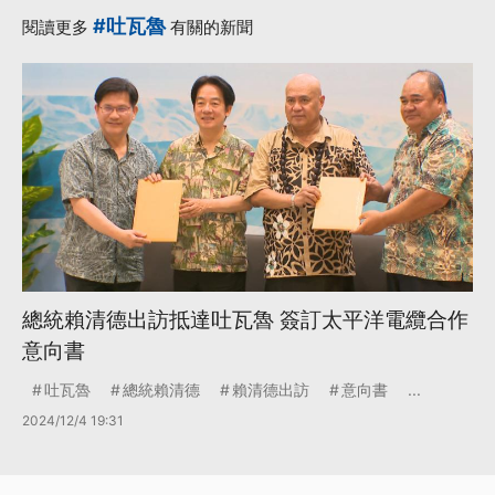
·
·
24小時
UNESCO
#吐瓦魯
閱讀更多
有關的新聞
·
·
中國外交官
巴拉圭
·
聯合國教科文組織
更多...
總統賴清德出訪抵達吐瓦魯 簽訂太平洋電纜合作
意向書
吐瓦魯
總統賴清德
賴清德出訪
意向書
...
2024/12/4 19:31