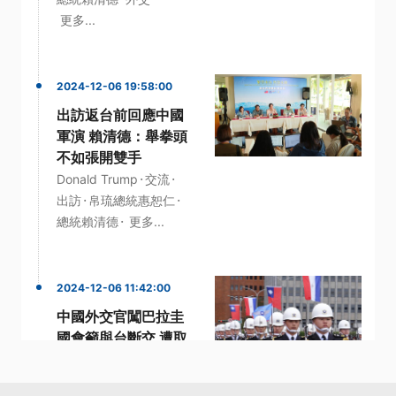
更多...
2024-12-06 19:58:00
出訪返台前回應中國
軍演 賴清德：舉拳頭
不如張開雙手
·
·
Donald Trump
交流
·
·
出訪
帛琉總統惠恕仁
·
總統賴清德
更多...
2024-12-06 11:42:00
中國外交官闖巴拉圭
國會籲與台斷交 遭取
消簽證限24小時內離
境