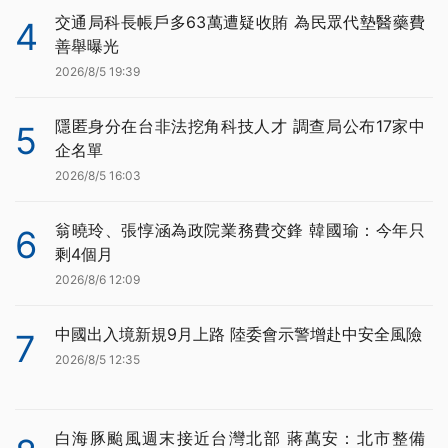
交通局科長帳戶多63萬遭疑收賄 為民眾代墊醫藥費
4
善舉曝光
2026/8/5 19:39
隱匿身分在台非法挖角科技人才 調查局公布17家中
5
企名單
2026/8/5 16:03
翁曉玲、張惇涵為政院業務費交鋒 韓國瑜：今年只
6
剩4個月
2026/8/6 12:09
中國出入境新規9月上路 陸委會示警增赴中安全風險
7
2026/8/5 12:35
白海豚颱風週末接近台灣北部 蔣萬安：北市整備