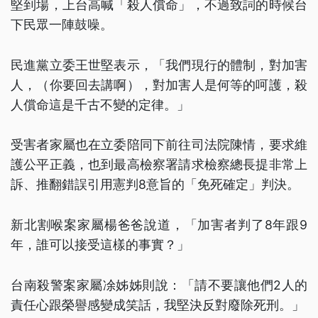
堅到場，上台高喊「殺人償命」，不過致詞的時候台
下民眾一陣鼓噪。
民進黨立委王世堅表示，「我們現行的體制，對加害
人，（你要回去講啊），對加害人是何等的呵護，殺
人償命這是千古不變的定律。」
受害者家屬也在立委陪同下前往司法院陳情，要求維
護公平正義，也到最高檢察署請求檢察總長提非常上
訴、推翻錯誤引用憲判8意旨的「免死確定」判決。
新北割喉案家屬楊爸爸說道，「加害者判了8年跟9
年，誰可以接受這樣的事實？」
台南殺警案家屬凃姊姊則說：「請不要讓他們2人的
責任心跟榮譽感變成笑話，我堅決反對廢除死刑。」