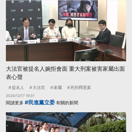
大法官被提名人婉拒會面 重大刑案被害家屬出面
表心聲
提名人
大法官
家屬
死刑釋憲案
2024/12/17 19:31
#民進黨立委
閱讀更多
有關的新聞