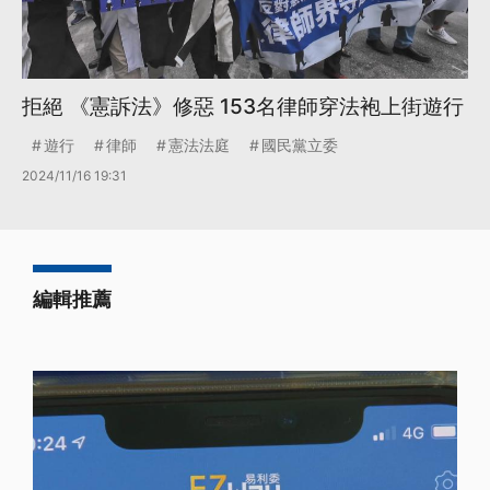
拒絕 《憲訴法》修惡 153名律師穿法袍上街遊行
遊行
律師
憲法法庭
國民黨立委
2024/11/16 19:31
編輯推薦