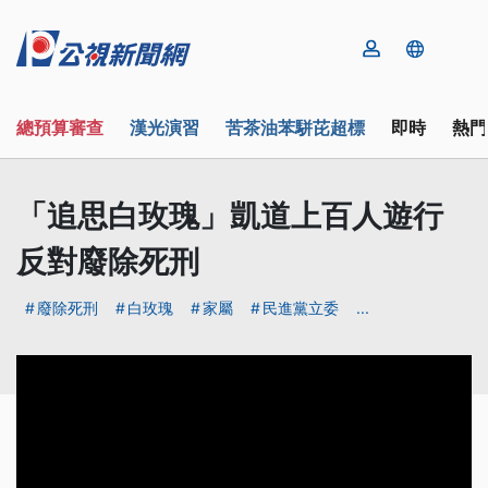
總預算審查
漢光演習
苦茶油苯駢芘超標
即時
熱門
「追思白玫瑰」凱道上百人遊行
反對廢除死刑
廢除死刑
白玫瑰
家屬
民進黨立委
...