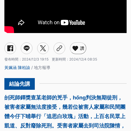
讚
發布時間：
2024/12/3 19:15
更新時間：
2024/12/4 08:35
黃姵涵
陳柏諭
/ 地方報導
刣死師鐸獎查某老師的兇手，hőng判決無期徒刑，
被害者家屬無法度接受，幾若位被害人家屬和民間團
體今仔下晡舉行「追思白玫瑰」活動，上百名民眾上
凱道、反對廢除死刑。受害者家屬去到司法院陳情，