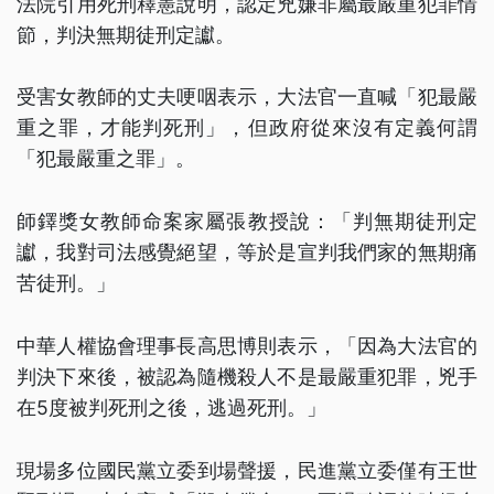
法院引用死刑釋憲說明，認定兇嫌非屬最嚴重犯罪情
節，判決無期徒刑定讞。
受害女教師的丈夫哽咽表示，大法官一直喊「犯最嚴
重之罪，才能判死刑」，但政府從來沒有定義何謂
「犯最嚴重之罪」。
師鐸獎女教師命案家屬張教授說：「判無期徒刑定
讞，我對司法感覺絕望，等於是宣判我們家的無期痛
苦徒刑。」
中華人權協會理事長高思博則表示，「因為大法官的
判決下來後，被認為隨機殺人不是最嚴重犯罪，兇手
在5度被判死刑之後，逃過死刑。」
現場多位國民黨立委到場聲援，民進黨立委僅有王世