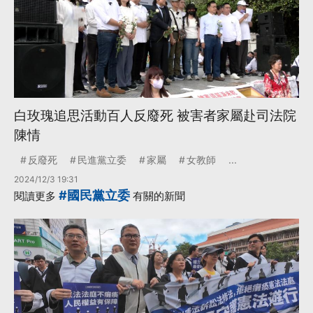
白玫瑰追思活動百人反廢死 被害者家屬赴司法院
陳情
反廢死
民進黨立委
家屬
女教師
...
2024/12/3 19:31
#國民黨立委
閱讀更多
有關的新聞