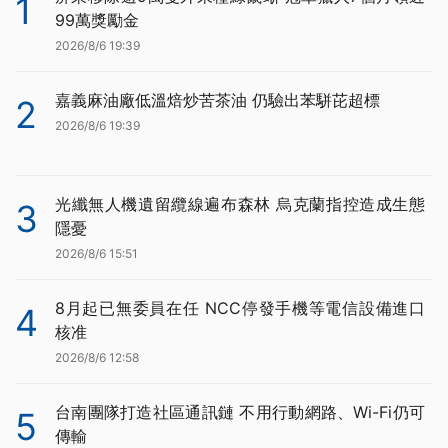
1
99萬獎勵金
2026/8/6 19:39
嘉義麻油廠低溫焙炒苦茶油 仍驗出苯駢芘超標
2
2026/8/6 19:39
光纖無人機遺留纜線遍布森林 烏克蘭指控造成生態
3
隱憂
2026/8/6 15:51
8月起已無委員在任 NCC停發手機等電信設備進口
4
核准
2026/8/6 12:58
台南團隊打造社區通訊鏈 不用行動網路、Wi-Fi仍可
5
傳輸