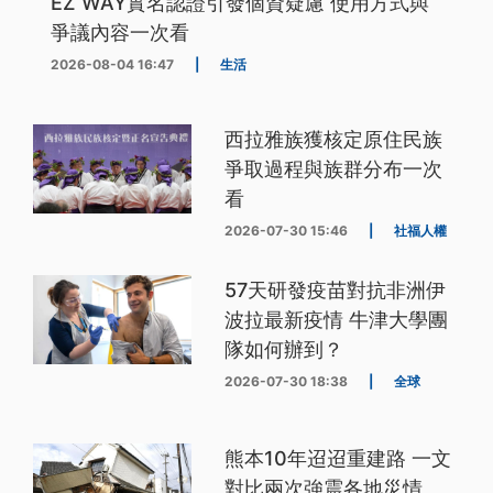
EZ WAY實名認證引發個資疑慮 使用方式與
爭議內容一次看
2026-08-04 16:47
|
生活
西拉雅族獲核定原住民族
爭取過程與族群分布一次
看
2026-07-30 15:46
|
社福人權
57天研發疫苗對抗非洲伊
波拉最新疫情 牛津大學團
隊如何辦到？
2026-07-30 18:38
|
全球
熊本10年迢迢重建路 一文
對比兩次強震各地災情