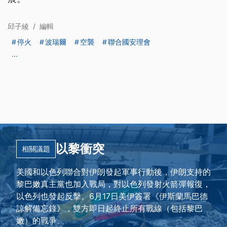
邱子綾
/
編輯
停火
波瑞爾
空襲
聯合國安理會
...
以黎衝突
相關議題
美國和以色列聯合對伊朗發起軍事行動後，伊朗支持的
黎巴嫩真主黨也加入戰局，對以色列發射火箭彈報復，
以色列也發起反擊。6月17日美伊簽署《伊斯蘭馬巴德
諒解備忘錄》，雙方即日起終止所有戰線（包括黎巴
嫩）的戰爭。