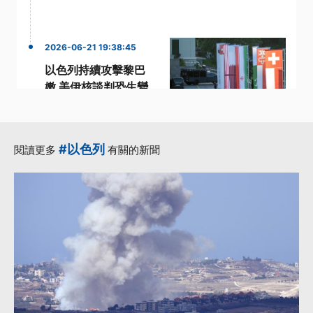
2026-06-21 19:38:45
以色列持續攻擊黎巴
嫩 美伊核談判恐生變
數
·
·
·
以色列
核談判
美伊
·
·
黎巴嫩
美伊和平協議
#以色列
閱讀更多
有關的新聞
更多...