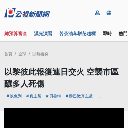
總預算審查
漢光演習
苦茶油苯駢芘超標
即時
熱門
首頁
全球
以黎衝突
以黎彼此報復連日交火 空襲市區
釀多人死傷
以色列
真主黨
貝魯特
黎巴嫩真主黨
...