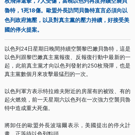
枚飛彈還擊，7人受傷，當晚以色列再度持續空襲貝
魯特，1死18傷。歐盟外長訪問貝魯特直言必須向以
色列政府施壓，以及對真主黨的壓力持續，好接受美
國的停火提案。
以色列24日星期日晚間持續空襲黎巴嫩貝魯特，這是
以色列跟黎巴嫩真主黨報復、反報復行動中最新的一
起，此前真主黨才向以色列發射約250枚飛彈，也是
真主黨數個月來攻擊最猛烈的一次。
以色列軍方表示特拉維夫附近的房屋有的被毀、有的
起火燃燒，前一天星期六以色列在一次強力空襲貝魯
特中造成重大死傷。
將卸任的歐盟外長波瑞爾表示，美國提出的停火計
畫，正等待以色列點頭。