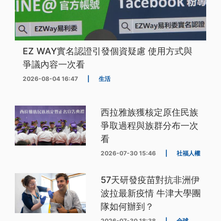
EZ WAY實名認證引發個資疑慮 使用方式與
爭議內容一次看
2026-08-04 16:47
|
生活
西拉雅族獲核定原住民族
爭取過程與族群分布一次
看
2026-07-30 15:46
|
社福人權
57天研發疫苗對抗非洲伊
波拉最新疫情 牛津大學團
隊如何辦到？
2026-07-30 18:38
|
全球