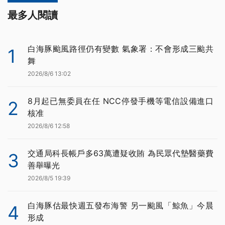
最多人閱讀
白海豚颱風路徑仍有變數 氣象署：不會形成三颱共
1
舞
2026/8/6 13:02
8月起已無委員在任 NCC停發手機等電信設備進口
2
核准
2026/8/6 12:58
交通局科長帳戶多63萬遭疑收賄 為民眾代墊醫藥費
3
善舉曝光
2026/8/5 19:39
白海豚估最快週五發布海警 另一颱風「鯨魚」今晨
4
形成