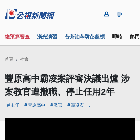
總預算審查
漢光演習
苦茶油苯駢芘超標
即時
熱門
首頁
社會
豐原高中霸凌案評審決議出爐 涉
案教官遭撤職、停止任用2年
主任
豐原高中
教官
霸凌案
...