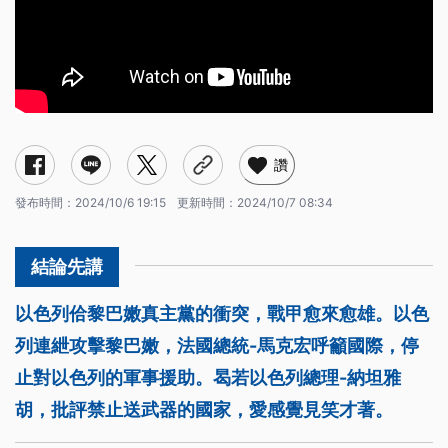
讚
發布時間：
2024/10/6 19:15
更新時間：
2024/10/7 08:34
以色列佮黎巴嫩真主黨的衝突，戰甲愈來愈雄。以色
列連紲攻擊黎巴嫩，法國總統-馬克宏呼籲國際，停
止對以色列的軍事援助。曷若以色列總理-納坦雅
胡，批評禁止送武器的國家，愛感覺見笑才著。