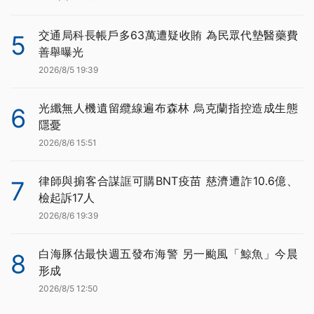
交通局科長帳戶多63萬遭疑收賄 為民眾代墊醫藥費
5
善舉曝光
2026/8/5 19:39
光纖無人機遺留纜線遍布森林 烏克蘭指控造成生態
6
隱憂
2026/8/6 15:51
律師與掮客合謀誆可購BNT疫苗 慈濟遭詐10.6億、
7
檢起訴17人
2026/8/6 19:39
白海豚估最快週五發布海警 另一颱風「鯨魚」今晨
8
形成
2026/8/5 12:50