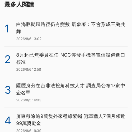
最多人閱讀
白海豚颱風路徑仍有變數 氣象署：不會形成三颱共
1
舞
2026/8/6 13:02
8月起已無委員在任 NCC停發手機等電信設備進口
2
核准
2026/8/6 12:58
隱匿身分在台非法挖角科技人才 調查局公布17家中
3
企名單
2026/8/5 16:03
屏東移除逾9萬隻外來種綠鬣蜥 冠軍獵人7個月領近
4
99萬獎勵金
2026/8/6 19:39