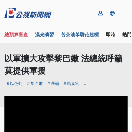
總預算審查
漢光演習
苦茶油苯駢芘超標
即時
熱門
以軍擴大攻擊黎巴嫩 法總統呼籲
莫提供軍援
以色列
黎巴嫩
呼籲
馬克宏
...