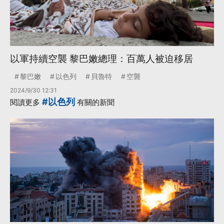
以軍持續空襲 黎巴嫩總理：百萬人被迫移居
黎巴嫩
以色列
貝魯特
空襲
2024/9/30 12:31
#以色列
閱讀更多
有關的新聞