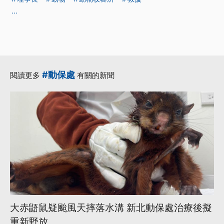
...
#動保處
閱讀更多
有關的新聞
大赤鼯鼠疑颱風天摔落水溝 新北動保處治療後擬
重新野放