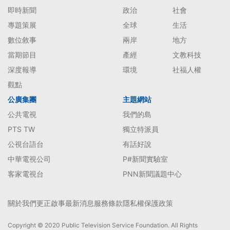
即時新聞
政治
社會
專題策展
全球
生活
數位敘事
兩岸
地方
當期節目
產經
文教科技
深度報導
環境
社福人權
觀點
公廣集團
主題網站
公共電視
我們的島
PTS TW
獨立特派員
公視台語台
有話好說
中華電視公司
P#新聞實驗室
客家電視台
PNN新聞議題中心
關於我們
更正啟事
最新消息
服務條款
隱私權保護政策
Copyright © 2020 Public Television Service Foundation. All Rights