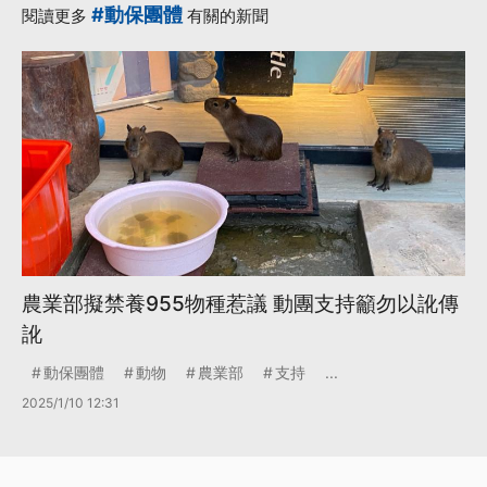
#動保團體
閱讀更多
有關的新聞
農業部擬禁養955物種惹議 動團支持籲勿以訛傳
訛
動保團體
動物
農業部
支持
...
2025/1/10 12:31