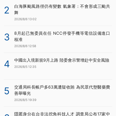
白海豚颱風路徑仍有變數 氣象署：不會形成三颱共
2
舞
2026/8/6 13:02
8月起已無委員在任 NCC停發手機等電信設備進口
3
核准
2026/8/6 12:58
中國出入境新規9月上路 陸委會示警增赴中安全風險
4
2026/8/5 12:35
交通局科長帳戶多63萬遭疑收賄 為民眾代墊醫藥費
5
善舉曝光
2026/8/5 19:39
隱匿身分在台非法挖角科技人才 調查局公布17家中