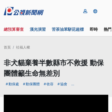
總預算審查
漢光演習
苦茶油苯駢芘超標
即時
熱門
首頁
社福人權
非犬貓棄養半數縣市不救援 動保
團體籲生命無差別
動保處
動保團體
收容
協會
...