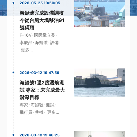
2026-05-25 19:50:05
海鯤號完成設備調校
今從台船大塢移泊91
號碼頭
·
·
F-16V
國民黨立委
·
·
·
李慶然
海鯤號
設備
更多...
2026-03-12 19:47:59
海鯤號1週2度潛航測
試 專家：未完成最大
潛深目標
·
·
·
專家
海鯤號
測試
·
·
飛行員
共機
更多...
2026-03-10 19:48:23