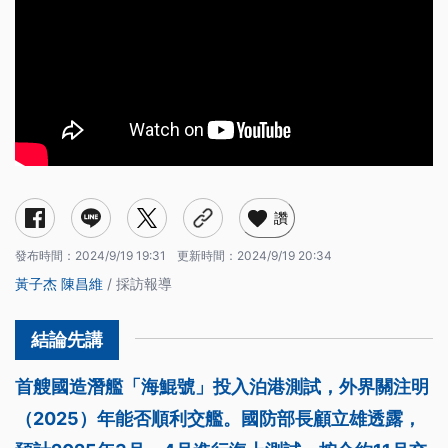
讚
發布時間：
2024/9/19 19:31
更新時間：
2024/9/19 20:34
黃子杰
陳昌維
/ 採訪報導
首艘國造潛艦「海鯤號」投入泊港測試，外界關注明
（2025）年能否順利交艦。國防部長顧立雄透露，