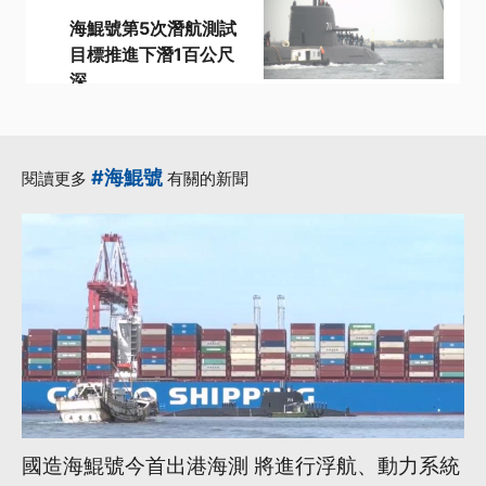
海鯤號第5次潛航測試
目標推進下潛1百公尺
深
·
·
·
100公尺
海鯤號
測試
·
·
重型魚雷
中東戰事
更多...
#海鯤號
閱讀更多
有關的新聞
國造海鯤號今首出港海測 將進行浮航、動力系統