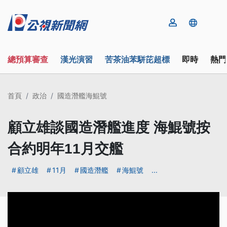
總預算審查
漢光演習
苦茶油苯駢芘超標
即時
熱門
首頁
政治
國造潛艦海鯤號
顧立雄談國造潛艦進度 海鯤號按
合約明年11月交艦
顧立雄
11月
國造潛艦
海鯤號
...