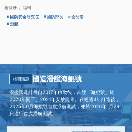
楊宜珊
/
編輯
國防安全研究院
國防部長
金防部
潛艦
...
國造潛艦海鯤號
相關議題
潛艦國造計畫自2017年啟動後，首艘「海鯤號」於
2020年開工、2021年安放龍骨。在經過4年打造後，
2025年6月海鯤號首度浮航測試，並於2026年1月29
日進行首次潛航測試。