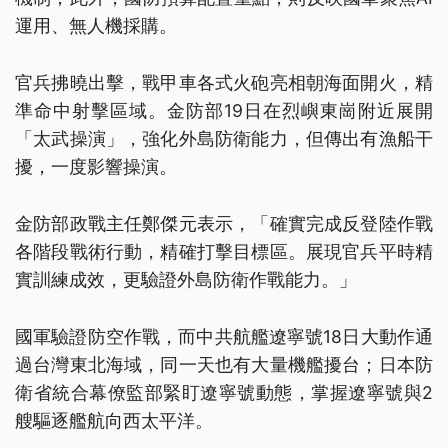
運用、無人機採購。
官兵拂曉出擊，戰甲車各式火砲亮相朝海面開火，精
準命中射擊區域。金防部19日在烈嶼東崗附近展開
「太武操演」，強化外島防衛能力，但傳出有漁船干
擾，一度影響操演。
金防部政戰主任鄭傑元表示，「確實完成反登陸作戰
各階段戰術行動，精確打擊目標區。展現官兵平時精
實訓練成效，更驗證外島防衛作戰能力。」
國軍驗證防空作戰，而中共航艦遼寧號18日大動作通
過台灣東北海域，同一天也有大量機艦擾台；日本防
衛省統合幕僚監部緊盯遼寧號動態，掌握遼寧號與2
艘驅逐艦航向西太平洋。