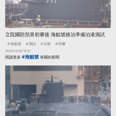
立院國防預算初審後 海鯤號移泊準備泊港測試
海鯤號
測試
台船
初審
2024/12/20 19:31
#海鯤號
閱讀更多
有關的新聞