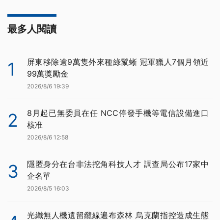
最多人閱讀
屏東移除逾9萬隻外來種綠鬣蜥 冠軍獵人7個月領近
1
99萬獎勵金
2026/8/6 19:39
8月起已無委員在任 NCC停發手機等電信設備進口
2
核准
2026/8/6 12:58
隱匿身分在台非法挖角科技人才 調查局公布17家中
3
企名單
2026/8/5 16:03
光纖無人機遺留纜線遍布森林 烏克蘭指控造成生態