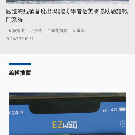
國造海鯤號首度出塢測試 學者估美將協助驗證戰
鬥系統
海鯤號
測試
國造潛艦
系統
2024/7/15 19:31
編輯推薦