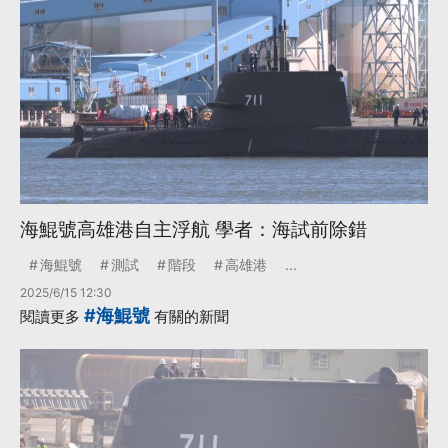
海鯤號高雄港自主浮航 學者：海試前除錯
海鯤號
測試
階段
高雄港
...
2025/6/15 12:30
#海鯤號
閱讀更多
有關的新聞