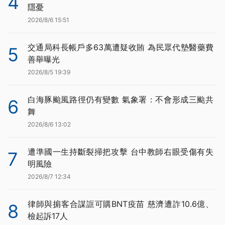
4
隱憂
2026/8/6 15:51
交通局科長帳戶多63萬遭疑收賄 為民眾代墊醫藥費
5
善舉曝光
2026/8/5 19:39
白海豚颱風路徑仍有變數 氣象署：不會形成三颱共
6
舞
2026/8/6 13:02
遭準國一生持斷裂掃把攻擊 台中教師右眼受傷有失
7
明風險
2026/8/7 12:34
律師與掮客合謀誆可購BNT疫苗 慈濟遭詐10.6億、
8
檢起訴17人