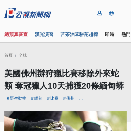
總預算審查
漢光演習
苦茶油苯駢芘超標
即時
熱門
首頁
全球
美國佛州辦狩獵比賽移除外來蛇
類 奪冠獵人10天捕獲20條緬甸蟒
野生動物
緬甸
比賽
佛州
...