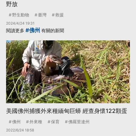
野放
野生動物
臺灣
救援
2024/4/24 19:31
#佛州
閱讀更多
有關的新聞
美國佛州捕獲外來種緬甸巨蟒 經查身懷122顆蛋
佛州
外來種
保育
佛羅里達州
2022/6/24 18:58