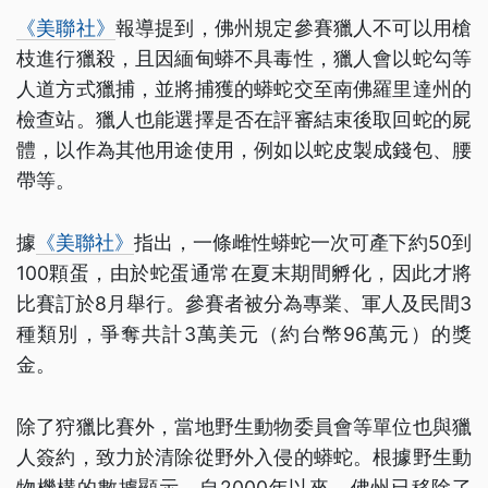
《美聯社》
報導提到，佛州規定參賽獵人不可以用槍
枝進行獵殺，且因緬甸蟒不具毒性，獵人會以蛇勾等
人道方式獵捕，並將捕獲的蟒蛇交至南佛羅里達州的
檢查站。獵人也能選擇是否在評審結束後取回蛇的屍
體，以作為其他用途使用，例如以蛇皮製成錢包、腰
帶等。
據
《美聯社》
指出，一條雌性蟒蛇一次可產下約50到
100顆蛋，由於蛇蛋通常在夏末期間孵化，因此才將
比賽訂於8月舉行。參賽者被分為專業、軍人及民間3
種類別，爭奪共計3萬美元（約台幣96萬元）的獎
金。
除了狩獵比賽外，當地野生動物委員會等單位也與獵
人簽約，致力於清除從野外入侵的蟒蛇。根據野生動
物機構的數據顯示，自2000年以來，佛州已移除了