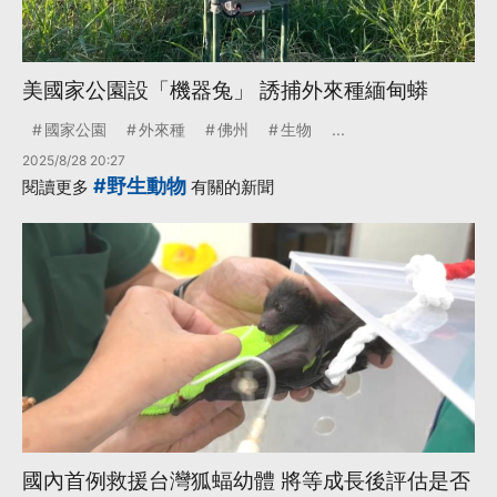
美國家公園設「機器兔」 誘捕外來種緬甸蟒
國家公園
外來種
佛州
生物
...
2025/8/28 20:27
#野生動物
閱讀更多
有關的新聞
國內首例救援台灣狐蝠幼體 將等成長後評估是否