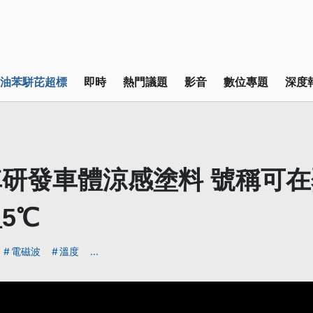
油苯駢芘超標
即時
熱門議題
影音
數位專題
深度
研發車體涼感塗料 號稱可
5℃
電磁波
溫度
...