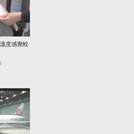
 溫度感覺較
病