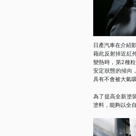
日產汽車在介紹
藉此反射掉近紅
變熱時，第2種
安定狀態的傾向
具有不會被大氣
為了提高全新塗
塗料，能夠以全