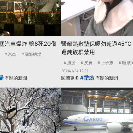
堡汽車爆炸 釀8死20傷
醫籲熱敷墊保暖勿超過45°C
遲鈍族群禁用
汽車
國際機場
溫度
皮膚
上班族
糖尿
2024/1/24 12:31
場
#塗裝
有關的新聞
閱讀更多
有關的新聞