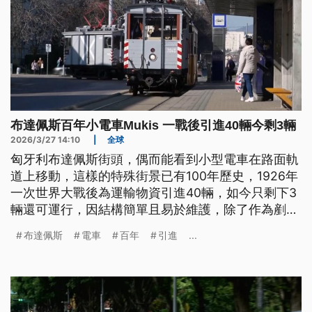
布達佩斯百年小電車Mukis 一戰後引進40輛今剩3輛
2026/3/27 14:10
|
全球
匈牙利布達佩斯街頭，偶而能看到小型電車在路面軌
道上移動，這樣的特殊街景已有100年歷史，1926年
一次世界大戰後為運輸物資引進40輛，如今只剩下3
輛還可運行，因結構簡單且易於維護，除了作為剷雪
車外，也成為城市特色景觀。
布達佩斯
電車
百年
引進
...