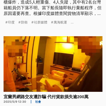
櫃爆炸，造成5人輕重傷、4人失蹤，其中有2名台灣
籍船員仍下落不明。當下船長隨即執行棄船程序，但
原因還要再查。根據印度媒體查閱貨物清單顯示，船
上載有危險貨物，但仍等貨運公司說明才能證實。外
印度
防衛
社群媒體
萬海航運
...
交部回應，將持續關注搜救進度，和印方有關單位保
持聯繫。
宜蘭男網路交友遭詐騙 代付貨款損失逾200萬
2025/5/9 12:30
|
社會