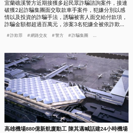
宜蘭礁溪警方近期接獲多起民眾詐騙諮詢案件，接連
破獲2起詐騙集團面交取款車手案件，犯嫌分別以感
情以及投資的詐騙手法，誘騙被害人面交給付款項，
詐騙金額都超過百萬元，涉案3名犯嫌全被依詐欺罪
嫌送辦。
詐欺罪
網路交友
警方
詐騙集團
...
高雄機場880億新航廈動工 陳其邁喊話建24小時機場