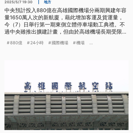
2025/5/7 19:30
|
地方
中央預計投入880億在高雄國際機場分兩期興建年容
量1650萬人次的新航廈，藉此增加客運及貨運量，
今（7）日舉行第一期東側立體停車場動工典禮。不
過中央雖推出擴建計畫，但由於高雄機場長期受限宵
禁，高雄市長及民代也再度喊話，希望高雄能另外興
880億
24小時
國際機場
機場
...
建24小時國際機場，以支應未來南部產業及貨運需
求。