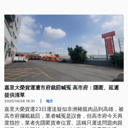
者委託，運送疑似非洲豬瘟肉品到高雄，遭市府攔截
裁罰；業者25號晚間發聲明喊冤，表示員工須調閱大
量運輸資料才延誤回覆，隔天就遭高市府駁斥。 高
嘉里大榮貨運遭市府裁罰喊冤 高市府：隱匿、延遲
提供清單
2025/10/26 19:31
|
地方
嘉里大榮貨運23日運送疑似非洲豬瘟肉品到高雄，被
高市府攔截裁罰，業者喊冤是誤會，但高市府今天再
度指控，業者先隱匿貨車位置、謊稱只運送問題肉跟