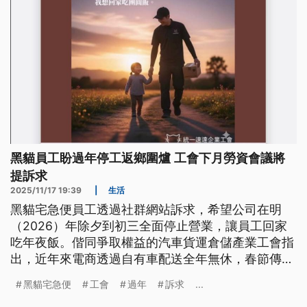
黑貓員工盼過年停工返鄉圍爐 工會下月勞資會議將
提訴求
2025/11/17 19:39
|
生活
黑貓宅急便員工透過社群網站訴求，希望公司在明
（2026）年除夕到初三全面停止營業，讓員工回家
吃年夜飯。偕同爭取權益的汽車貨運倉儲產業工會指
出，近年來電商透過自有車配送全年無休，春節傳統
貨運量其實有下降趨勢，員工上班並不符合效益，將
黑貓宅急便
工會
過年
訴求
...
在下個（12）月初，在勞資會議上正式提出此訴求。