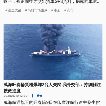
蝦子，被追問後才交出貨車GPS資料，揭露同車還有
674件貨品，決定重罰大榮300萬、勒令停業一週，
嘉里大榮
高雄市衛生局
市府
高市
...
並移送地檢署偵辦。
萬海旺春輪貨櫃爆炸2台人失蹤 我外交部：持續關注
搜救進度
2025/6/10 12:30
|
社會
萬海航運旗下的旺春輪9日在印度洋航行途中發生貨