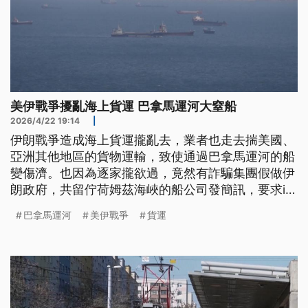
美伊戰爭擾亂海上貨運 巴拿馬運河大窒船
2026/4/22 19:14
|
伊朗戰爭造成海上貨運攏亂去，業者也走去揣美國、
亞洲其他地區的貨物運輸，致使通過巴拿馬運河的船
變傷濟。也因為逐家攏欲過，竟然有詐騙集團假做伊
朗政府，共留佇荷姆茲海峽的船公司發簡訊，要求in
愛付加密貨幣才會當安全通過。(新聞標題、導言為
巴拿馬運河
美伊戰爭
貨運
台語文)