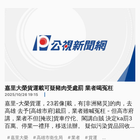
嘉里大榮貨運載可疑豬肉受處罰 業者喝冤枉
2025/10/26 19:15
|
嘉里-大榮貨運，23若像[載，有[非洲豬災]的肉，去
高雄 去予[高雄市府]裁罰，業者雖喊冤枉 - 但高市府
講，業者不但[掩崁]貨車佇佗、閣講白賊 決定ka罰3
百萬、停業一禮拜，移送法辦。 疑似污染貨品回收
後、被送往焚化爐銷毀。嘉里大榮貨運23號受彰化業
嘉里大榮
高雄市衛生局
業者
貨運
...