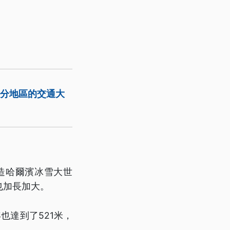
部分地區的交通大
造哈爾濱冰雪大世
也加長加大。
也達到了521米，