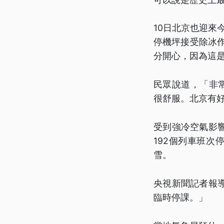
10日北京也迎來
停機坪接受除冰
分開心，因為這
民眾說道，「非
很舒服。北京有
受到強冷空氣影
192個列車班
雪。
央視新聞記者報
臨時停課。」