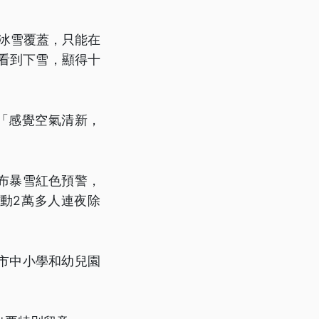
被冰雪覆蓋，只能在
看到下雪，顯得十
「感覺空氣清新，
布暴雪紅色預警，
動2萬多人連夜除
市中小學和幼兒園