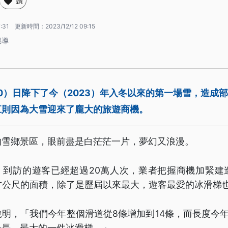
讚
:31
更新時間：
2023/12/12 09:15
報導
0）日降下了今（2023）年入冬以來的第一場雪，造成
江則因為大雪迎來了龐大的旅遊商機。
的雪鄉景區，眼前盡是白茫茫一片，夢幻又浪漫。
來，到訪的遊客已經超過20萬人次，業者把握商機加緊建
方公尺的面積，除了是歷屆以來最大，遊客最愛的冰滑梯
明，「我們今年整個滑道從8條增加到14條，而長度今年
最長、最大的一件冰滑梯。」