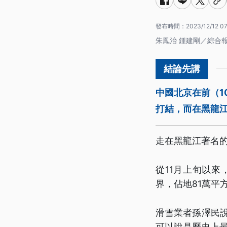
發布時間：
2023/12/12 07
朱鳳治 鍾建剛／綜合
中國北京在前（1
打結，而在黑龍
走在黑龍江著名
從11月上旬以
界，佔地81萬平
滑雪業者孫澤民說
可以說是歷史上