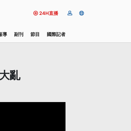
24H直播
報導
副刊
節目
國際記者
大亂