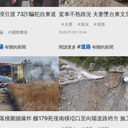
境引渡 73詐騙犯自柬遣
駕車不熟路況 夫妻墜台東文
夫妻
路況
道路
騙
國際機場
2025/11/26 12:44
場
#道路
有關的新聞
閱讀更多
有關的新聞
落撞圍牆爆炸 釀179死僅
南橫埡口至向陽道路坍方 施