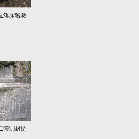
里溪床獲救
工管制封閉