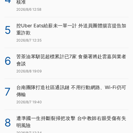
核准
2026/8/6 12:58
控Uber Eats給薪未一單一計 外送員團體揚言提告加
5
重詐欺
2026/8/7 12:35
苦茶油苯駢芘超標累計已7家 食藥署將赴雲嘉與業者
6
會談
2026/8/8 19:09
台南團隊打造社區通訊鏈 不用行動網路、Wi-Fi仍可
7
傳輸
2026/8/7 19:40
遭準國一生持斷裂掃把攻擊 台中教師右眼受傷有失
8
明風險
2026/8/7 12:34