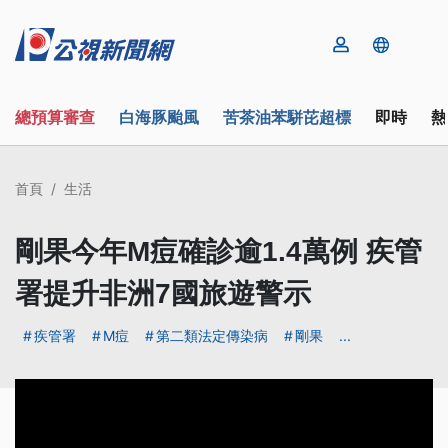
總預算審查
白海豚颱風
苦茶油苯駢芘超標
即時
熱
首頁
生活
剛果今年M痘確診逾1.4萬例 疾管
署提升非洲7國旅遊警示
疾管署
M痘
第二類法定傳染病
剛果
...