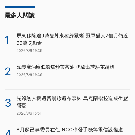
最多人閱讀
屏東移除逾9萬隻外來種綠鬣蜥 冠軍獵人7個月領近
1
99萬獎勵金
2026/8/6 19:39
嘉義麻油廠低溫焙炒苦茶油 仍驗出苯駢芘超標
2
2026/8/6 19:39
光纖無人機遺留纜線遍布森林 烏克蘭指控造成生態
3
隱憂
2026/8/6 15:51
8月起已無委員在任 NCC停發手機等電信設備進口
4