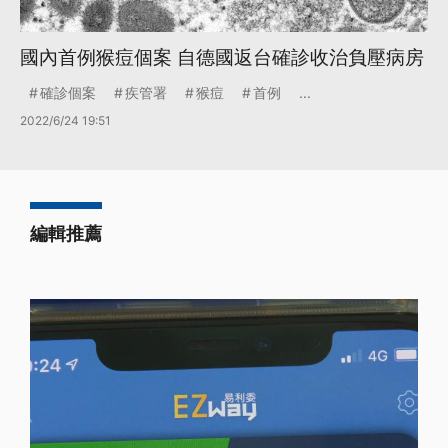
國內首例猴痘個案 自德國返台確診收治負壓病房
確診個案
疾管署
猴痘
首例
...
2022/6/24 19:51
編輯推薦