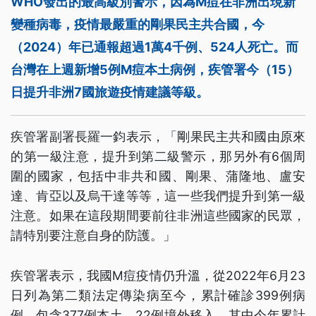
WHO發出的最高級別警示，因為M痘在非洲出現新
變種病毒，疫情最嚴重的剛果民主共合國，今
（2024）年已通報超過1萬4千例、524人死亡。而
台灣在上週新增5例M痘本土病例，疾管署今（15）
日提升非洲7國旅遊疫情建議等級。
疾管署副署長羅一鈞表示，「剛果民主共和國由原來
的第一級注意，提升到第二級警示，那另外有6個周
圍的國家，包括中非共和國、剛果、蒲隆地、盧安
達、肯亞以及烏干達等等，這一些我們提升到第一級
注意。如果在這段期間要前往非洲這些國家的民眾，
請特別要注意自身的防護。」
疾管署表示，我國M痘疫情仍升溫，從2022年6月23
日列為第二類法定傳染病至今，累計確診399例病
例，包含377例本土、22例境外移入，其中今年累計