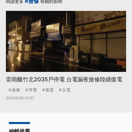
#搶修
閱讀更多
有關的新聞
雷雨釀竹北2035戶停電 台電漏夜搶修陸續復電
搶修
停電
復電
台電
2023/4/20 07:57
編輯推薦