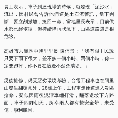
員工表示，車子到達現場的時候，就發現「泥沙水」
流出，因村民曾告訴他們這是土石流警訊，當下判
斷，要立刻撤離，撿回一命，當地里長表示，目前供
水都已經恢復，但持續降雨狀況下，山區道路還是很
危險。
高雄市六龜區中興里里長 陳信景：「我有跟里民說
只要下雨下很大，差不多一個小時、兩個小時，你一
定要跑掉，你不要在這邊不然會潰堤。」
災後搶修，備受惡劣環境考驗，台電工程車也在阿里
山發生翻覆意外，28號上午，工程車走便道進入災區
搶修，疑似因雨後泥濘車輛打滑，翻落邊坡下方路
面，車子四腳朝天，所幸兩人都有繫安全帶，未受
傷，順利脫困。