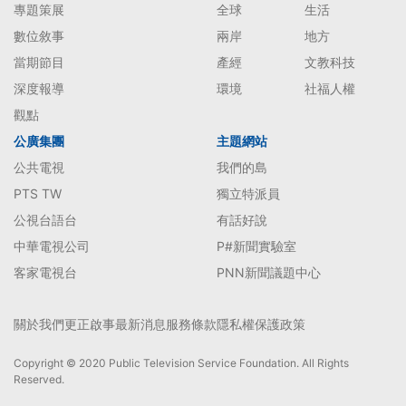
專題策展
全球
生活
數位敘事
兩岸
地方
當期節目
產經
文教科技
深度報導
環境
社福人權
觀點
公廣集團
主題網站
公共電視
我們的島
PTS TW
獨立特派員
公視台語台
有話好說
中華電視公司
P#新聞實驗室
客家電視台
PNN新聞議題中心
關於我們
更正啟事
最新消息
服務條款
隱私權保護政策
Copyright © 2020 Public Television Service Foundation. All Rights
Reserved.