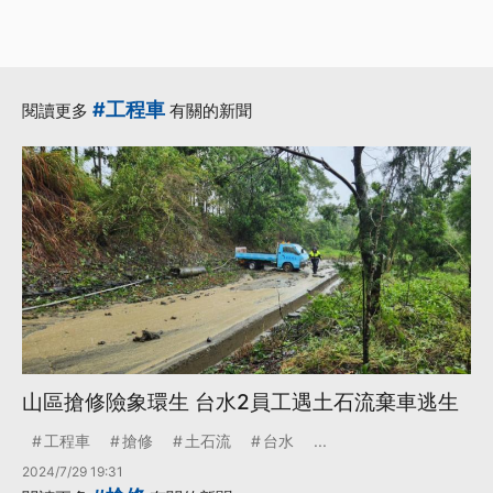
#工程車
閱讀更多
有關的新聞
山區搶修險象環生 台水2員工遇土石流棄車逃生
工程車
搶修
土石流
台水
...
2024/7/29 19:31