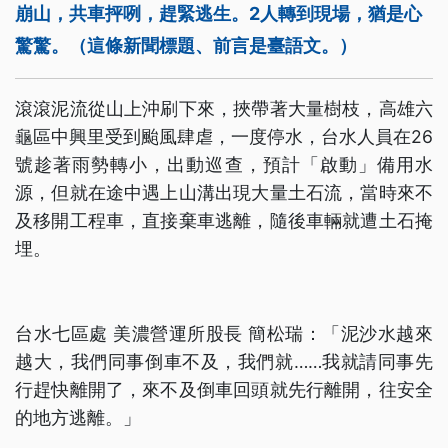
崩山，共車抨咧，趕緊逃生。2人轉到現場，猶是心
驚驚。（這條新聞標題、前言是臺語文。）
滾滾泥流從山上沖刷下來，挾帶著大量樹枝，高雄六
龜區中興里受到颱風肆虐，一度停水，台水人員在26
號趁著雨勢轉小，出動巡查，預計「啟動」備用水
源，但就在途中遇上山溝出現大量土石流，當時來不
及移開工程車，直接棄車逃離，隨後車輛就遭土石掩
埋。
台水七區處 美濃營運所股長 簡松瑞：「泥沙水越來
越大，我們同事倒車不及，我們就……我就請同事先
行趕快離開了，來不及倒車回頭就先行離開，往安全
的地方逃離。」