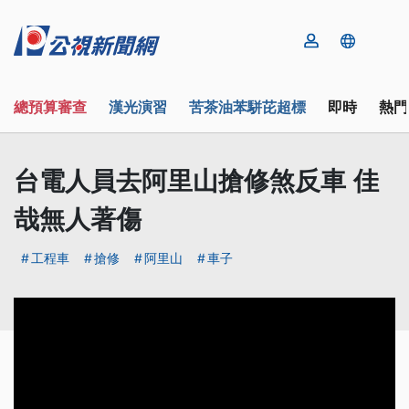
總預算審查
漢光演習
苦茶油苯駢芘超標
即時
熱門
台電人員去阿里山搶修煞反車 佳
哉無人著傷
工程車
搶修
阿里山
車子