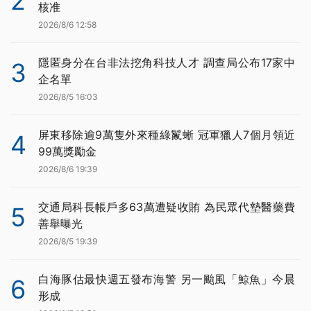
2
核准
2026/8/6 12:58
隱匿身分在台非法挖角科技人才 調查局公布17家中
3
企名單
2026/8/5 16:03
屏東移除逾9萬隻外來種綠鬣蜥 冠軍獵人7個月領近
4
99萬獎勵金
2026/8/6 19:39
交通局科長帳戶多63萬遭疑收賄 為民眾代墊醫藥費
5
善舉曝光
2026/8/5 19:39
白海豚估最快週五發布海警 另一颱風「鯨魚」今晨
6
形成