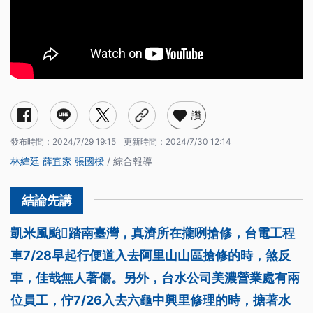
讚
發布時間：
2024/7/29 19:15
更新時間：
2024/7/30 12:14
林緯廷
薛宜家
張國樑
/ 綜合報導
凱米風颱𧿬踏南臺灣，真濟所在攏咧搶修，台電工程
車7/28早起行便道入去阿里山山區搶修的時，煞反
車，佳哉無人著傷。另外，台水公司美濃營業處有兩
位員工，佇7/26入去六龜中興里修理的時，搪著水