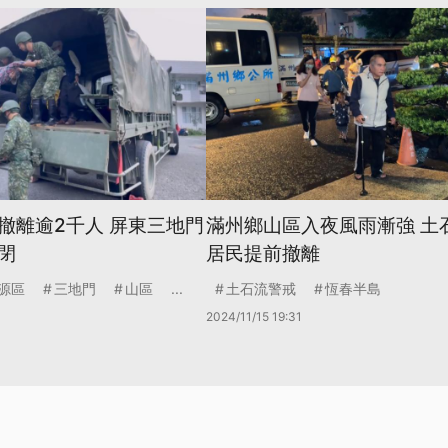
撤離逾2千人 屏東三地門
滿州鄉山區入夜風雨漸強 土
閉
居民提前撤離
源區
三地門
山區
...
土石流警戒
恆春半島
2024/11/15 19:31