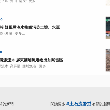
·
·
·
宅下陷
走山
南投
更多...
00
報 疑風災淹水接觸污染土壤、水源
·
·
染
皮膚
更多...
00
滿漂流木 屏東鹽埔漁港進出如闖雷區
·
·
·
漂流木
高屏溪
鹽埔漁港
更多...
#土石流警戒
關的新聞
閱讀更多
有關的新