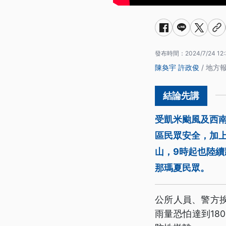
發布時間：
2024/7/24 12:
陳奐宇
許政俊
/ 地方
受凱米颱風及西南
區民眾安全，加上
山，9時起也陸續
那瑪夏民眾。
公所人員、警方
雨量恐怕達到18