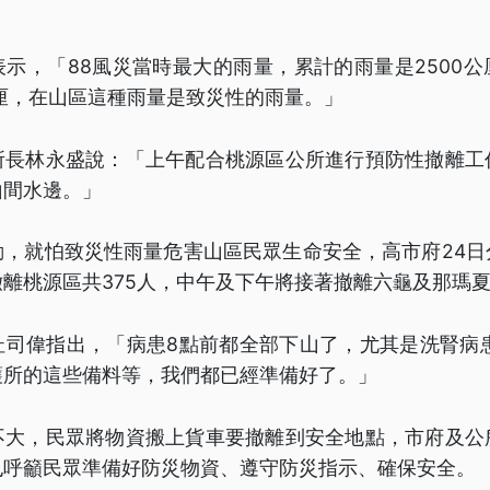
示，「88風災當時最大的雨量，累計的雨量是2500
公厘，在山區這種雨量是致災性的雨量。」
所長林永盛說：「上午配合桃源區公所進行預防性撤離工
山間水邊。」
動，就怕致災性雨量危害山區民眾生命安全，高市府24日
離桃源區共375人，中午及下午將接著撤離六龜及那瑪
杜司偉指出，「病患8點前都全部下山了，尤其是洗腎病患
護所的這些備料等，我們都已經準備好了。」
不大，民眾將物資搬上貨車要撤離到安全地點，市府及公
也呼籲民眾準備好防災物資、遵守防災指示、確保安全。