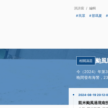
洪詩宸
/
編輯
民眾
那瑪夏
颱風
相關議題
今（2024）年
晚間發布海警，2
2024-08-19 20:12:
凱米颱風過境南投