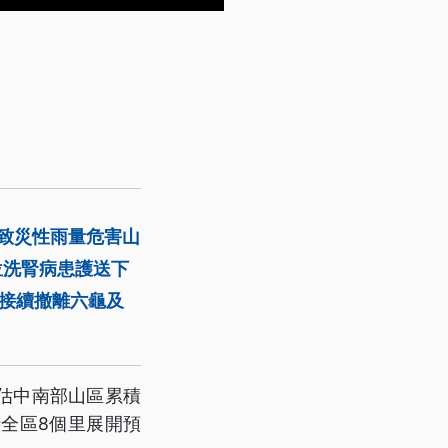
怕致災性雨量危害山
位洗腎病患護送下
將接續撤離六龜及
估中南部山區累積
時全區8個里展開預