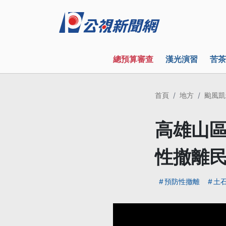
總預算審查
漢光演習
苦茶
首頁
地方
颱風凱
高雄山區
性撤離
預防性撤離
土