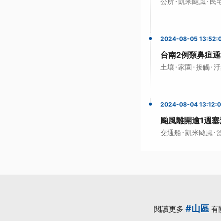
·
·
公所
凱米颱風
民
2024-08-05 13:52:
台南2例類鼻疽通
·
·
·
土壤
家園
接觸
汙
2024-08-04 13:12:
颱風離開逾1週塞
·
·
交通船
凱米颱風
#山區
閱讀更多
有