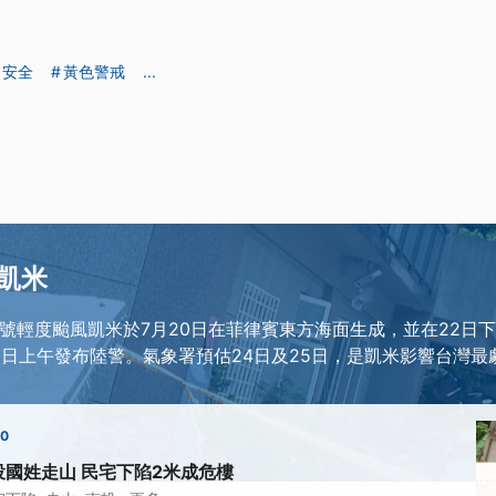
安全
黃色警戒
...
凱米
第3號輕度颱風凱米於7月20日在菲律賓東方海面生成，並在22日
3日上午發布陸警。氣象署預估24日及25日，是凱米影響台灣最
00
國姓走山 民宅下陷2米成危樓