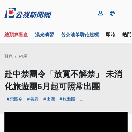
總預算審查
漢光演習
苦茶油苯駢芘超標
即時
熱門
首頁
兩岸
赴中禁團令「放寬不解禁」 未消
化旅遊團6月起可照常出團
禁團令
善意
出團
旅遊團
...