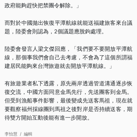
政府能夠趕快把禁團令解除。」
而對於中國拋出恢復平潭航線就能送福建旅客來台議
題，陸委會則認為，2個議題應脫鉤處理。
陸委會發言人梁文傑回應，「我們要不要開放平潭航
線，那個事我們會自己去考慮，不會為了這個所謂福
建居民能夠來台灣旅遊就去開放平潭航線。」
有旅遊業者私下透露，原先兩岸透過管道溝通逐步恢
復交流，中國方面同意金馬先行，先送團客到金馬。
但受到漁船事件影響，最後變成先送客馬祖，現在就
要觀察福州採線團到馬祖之後對岸是否持續送客，期
待雙方開始互動後能有進一步開放。
李怡慧
/
編輯