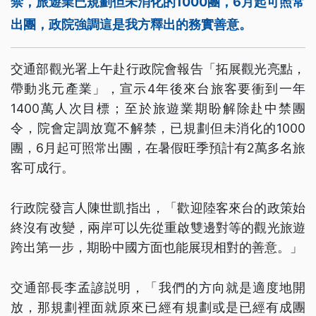
禁，旅遊業已規劃但未消化的1000團，6月起可照常
出團，政院強調這是我方釋出的務實善意。
交通部觀光署上午赴行政院會報告「拓展觀光亮點，
帶動兆元產業」，宣示4年後來台旅客要衝到一年
1400萬人次目標；至於旅遊業期盼解除赴中禁團
令，院會定調放寬不解禁，已規劃但未消化的1000
團，6月起可照常出團，在暑假旺季預計有2萬多名旅
客可成行。
行政院發言人陳世凱指出，「歡迎陸客來台的政策始
終沒有改變，兩岸可以先從重啟雙邊對等的觀光旅遊
跨出第一步，期盼中國方面也能展現相對的善意。」
交通部長李孟諺説明，「我們的方向就是適度地開
放，那規劃裡面就原來已經有規劃或是已經有成團