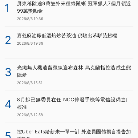
屏東移除逾9萬隻外來種綠鬣蜥 冠軍獵人7個月領近
1
99萬獎勵金
2026/8/6 19:39
嘉義麻油廠低溫焙炒苦茶油 仍驗出苯駢芘超標
2
2026/8/6 19:39
光纖無人機遺留纜線遍布森林 烏克蘭指控造成生態
3
隱憂
2026/8/6 15:51
8月起已無委員在任 NCC停發手機等電信設備進口
4
核准
2026/8/6 12:58
控Uber Eats給薪未一單一計 外送員團體揚言提告加
5