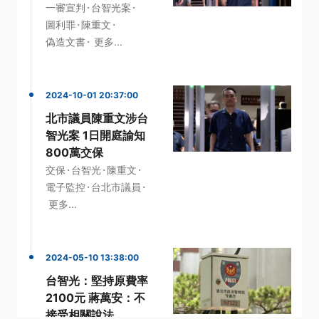
·
·
一審宣判
台智光案
·
·
圖利罪
陳重文
·
偽造文書
更多...
2024-10-01 20:37:00
北市議員陳重文涉台
智光案 1日開庭諭知
800萬交保
·
·
·
交保
台智光
陳重文
·
·
電子監控
台北市議員
更多...
2024-05-10 13:38:00
台智光：堅持原費率
2100元 蔣萬安：不
接受相關說法