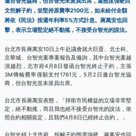
邀台智光協商，但台智光未派員出席，還態度強硬回
文拒解子約，並堅持原費率2100元，如未給付全額
將依《民法》按週年利率5%方式計息。蔣萬安也回
擊，表示立場堅定絕不動搖，不接受台智光的說法。
台北市長蔣萬安10日上午赴議會就大巨蛋、北士科、
京華城、台智光案專案報告及備詢，其中台智光案越
演越烈，北市府4月8日發函台智光終止子約，主張
3M傳輸費率僅願支付1761元，5月2日邀台智光協
商，但台智光並未派員出席。
台北市長蔣萬安表態，「捍衛市民權益的立場非常堅
定，絕不動搖，而且我也絕不接受台智光的說法，依
照合約相關規定，且我們4月8日已經終止合約 。」
台智光槓上北市府，拒解子約態度強硬，蔣萬安也回