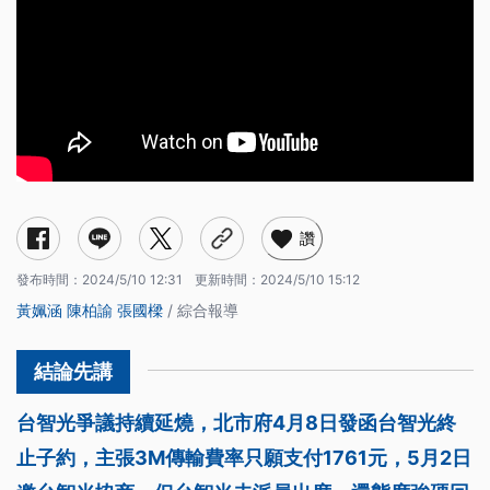
讚
發布時間：
2024/5/10 12:31
更新時間：
2024/5/10 15:12
黃姵涵
陳柏諭
張國樑
/ 綜合報導
台智光爭議持續延燒，北市府4月8日發函台智光終
止子約，主張3M傳輸費率只願支付1761元，5月2日