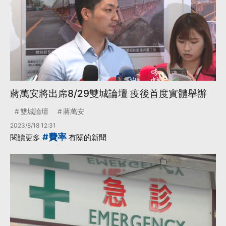
蔣萬安將出席8/29雙城論壇 疫後首度實體舉辦
雙城論壇
蔣萬安
2023/8/18 12:31
#費率
閱讀更多
有關的新聞