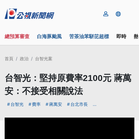
總預算審查
白海豚颱風
苦茶油苯駢芘超標
即時
熱
首頁
政治
台智光案
台智光：堅持原費率2100元 蔣萬
安：不接受相關說法
台智光
費率
蔣萬安
台北市長
...