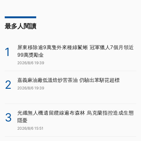
最多人閱讀
屏東移除逾9萬隻外來種綠鬣蜥 冠軍獵人7個月領近
1
99萬獎勵金
2026/8/6 19:39
嘉義麻油廠低溫焙炒苦茶油 仍驗出苯駢芘超標
2
2026/8/6 19:39
光纖無人機遺留纜線遍布森林 烏克蘭指控造成生態
3
隱憂
2026/8/6 15:51