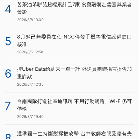
苦茶油苯駢芘超標累計已7家 食藥署將赴雲嘉與業者
4
會談
2026/8/8 19:09
8月起已無委員在任 NCC停發手機等電信設備進口
5
核准
2026/8/6 12:58
控Uber Eats給薪未一單一計 外送員團體揚言提告加
6
重詐欺
2026/8/7 12:35
台南團隊打造社區通訊鏈 不用行動網路、Wi-Fi仍可
7
傳輸
2026/8/7 19:40
遭準國一生持斷裂掃把攻擊 台中教師右眼受傷有失
8