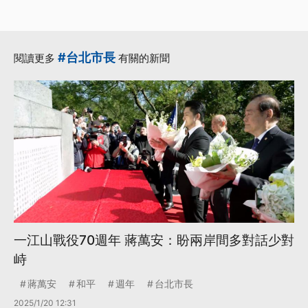
·
·
台北市議員
台北市長
·
·
台智光
台智光案
·
蔣萬安
更多...
#台北市長
閱讀更多
有關的新聞
一江山戰役70週年 蔣萬安：盼兩岸間多對話少對
峙
蔣萬安
和平
週年
台北市長
2025/1/20 12:31