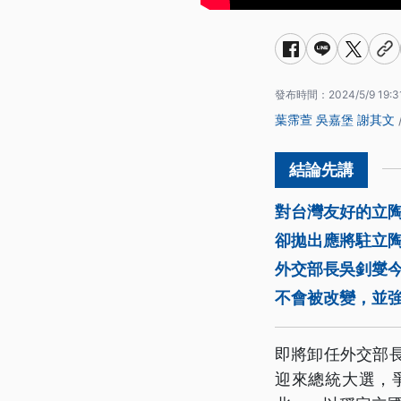
發布時間：
2024/5/9 19:3
葉霈萱
吳嘉堡
謝其文
對台灣友好的立陶宛
卻拋出應將駐立
外交部長吳釗燮
不會被改變，並
即將卸任外交部
迎來總統大選，