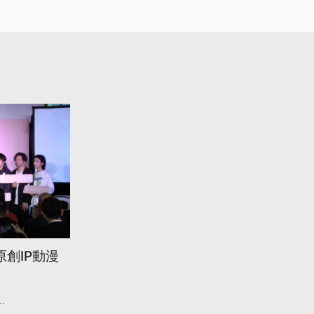
創IP動漫
..