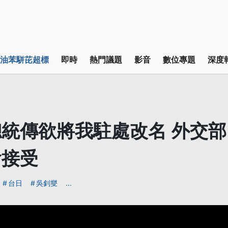
油苯駢芘超標
即時
熱門議題
影音
數位專題
深度
統傳欲將我駐處改名 外交部
會接受
台日
吳釗燮
...