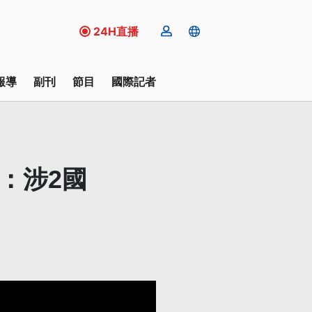
24H直播
報導
副刊
節目
國際記者
：涉2國