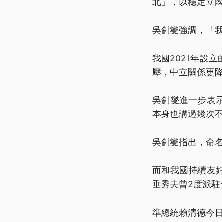
北」，以穩定立
吳釗燮強調，「
我國2021年設
壓，中立關係更
吳釗燮進一步表
本身也講過幾次
吳釗燮指出，命
而和我國持續友
垂秀夫曾2度派
準總統賴清德今