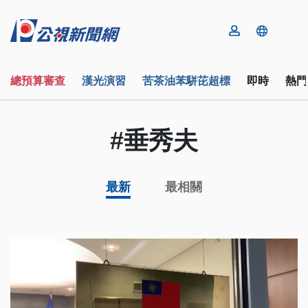
總預算審查
漢光演習
苦茶油苯駢芘超標
即時
熱門
#垂秀夫
最新
最相關