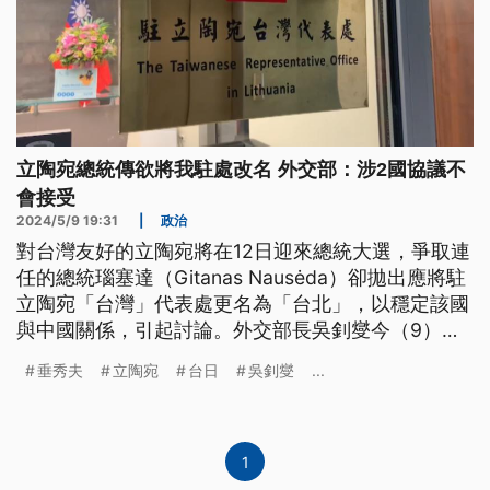
立陶宛總統傳欲將我駐處改名 外交部：涉2國協議不
會接受
2024/5/9 19:31
|
政治
對台灣友好的立陶宛將在12日迎來總統大選，爭取連
任的總統瑙塞達（Gitanas Nausėda）卻拋出應將駐
立陶宛「台灣」代表處更名為「台北」，以穩定該國
與中國關係，引起討論。外交部長吳釗燮今（9）日
表示，代表處名稱涉及2國政府間的協議，目前沒有
垂秀夫
立陶宛
台日
吳釗燮
...
更動，也相信不會被改變，並強調台灣與立陶宛之間
的關係不會有問題。
1