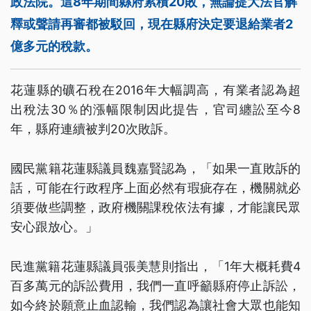
政法院。這8年期間縣府累積20敗，無論提大法官解
釋或聲請再審都被駁回，現在縣府決定要退給業者2
億多元的稅款。
花蓮縣的礦石稅在2016年大幅調高，有業者認為超
出稅法30％的漲幅限制因此提告，官司纏訟至今8
年，縣府連續被判20次敗訴。
國民黨籍花蓮縣議員魏嘉賢認為，「如果一直敗訴的
話，可能在行政程序上面必然有瑕疵存在，機關就必
須要做些調整，政府機關課稅依法有據，才能讓民眾
安心跟放心。」
民進黨籍花蓮縣議員張美慧則指出，「1年大概耗費4
百多萬元的訴訟費用，我們一直呼籲縣府停止訴訟，
如今終於願意止血認輸，我們認為讓社會大眾也能知