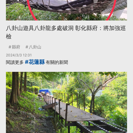
八卦山遊具八卦龍多處破洞 彰化縣府：將加強巡
檢
縣府
八卦山
2024/3/3 12:31
#花蓮縣
閱讀更多
有關的新聞