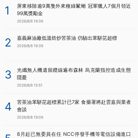
屏東移除逾9萬隻外來種綠鬣蜥 冠軍獵人7個月領近
1
99萬獎勵金
2026/8/6 19:39
嘉義麻油廠低溫焙炒苦茶油 仍驗出苯駢芘超標
2
2026/8/6 19:39
光纖無人機遺留纜線遍布森林 烏克蘭指控造成生態
3
隱憂
2026/8/6 15:51
苦茶油苯駢芘超標累計已7家 食藥署將赴雲嘉與業者
4
會談
2026/8/8 19:09
8月起已無委員在任 NCC停發手機等電信設備進口