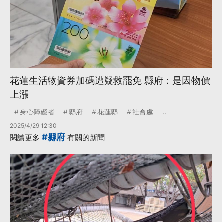
花蓮生活物資券加碼遭疑救罷免 縣府：是因物價
上漲
身心障礙者
縣府
花蓮縣
社會處
...
2025/4/29 12:30
#縣府
閱讀更多
有關的新聞