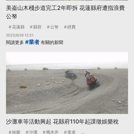
美崙山木棧步道完工2年即拆 花蓮縣府遭指浪費
公帑
花蓮縣
縣府
公帑
經費
2023/9/26 12:31
#業者
閱讀更多
有關的新聞
沙灘車等活動興起 花縣府110年起課徵娛樂稅
娛樂
沙灘
獨木舟
業者
...