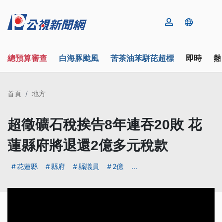
總預算審查
白海豚颱風
苦茶油苯駢芘超標
即時
熱
首頁
地方
超徵礦石稅挨告8年連吞20敗 花
蓮縣府將退還2億多元稅款
花蓮縣
縣府
縣議員
2億
...