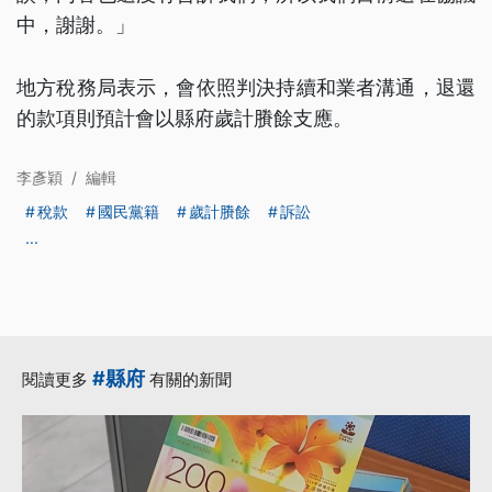
中，謝謝。」
地方稅務局表示，會依照判決持續和業者溝通，退還
的款項則預計會以縣府歲計賸餘支應。
李彥穎
/
編輯
稅款
國民黨籍
歲計賸餘
訴訟
...
#縣府
閱讀更多
有關的新聞