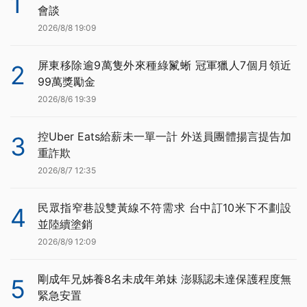
1
會談
2026/8/8 19:09
屏東移除逾9萬隻外來種綠鬣蜥 冠軍獵人7個月領近
2
99萬獎勵金
2026/8/6 19:39
控Uber Eats給薪未一單一計 外送員團體揚言提告加
3
重詐欺
2026/8/7 12:35
民眾指窄巷設雙黃線不符需求 台中訂10米下不劃設
4
並陸續塗銷
2026/8/9 12:09
剛成年兄姊養8名未成年弟妹 澎縣認未達保護程度無
5
緊急安置