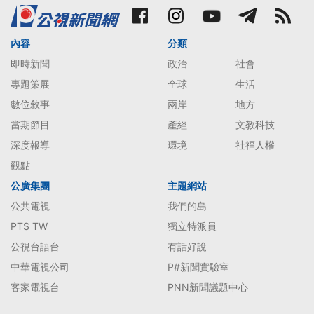
內容
分類
即時新聞
政治
社會
專題策展
全球
生活
數位敘事
兩岸
地方
當期節目
產經
文教科技
深度報導
環境
社福人權
觀點
公廣集團
主題網站
公共電視
我們的島
PTS TW
獨立特派員
公視台語台
有話好說
中華電視公司
P#新聞實驗室
客家電視台
PNN新聞議題中心