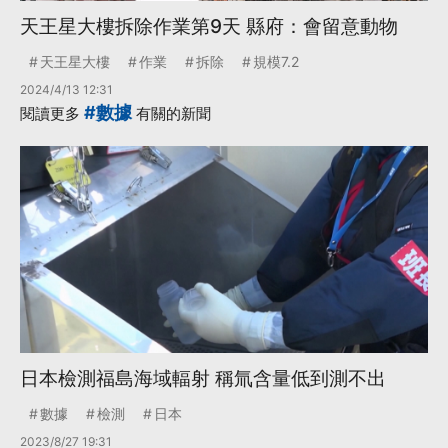
天王星大樓拆除作業第9天 縣府：會留意動物
天王星大樓
作業
拆除
規模7.2
2024/4/13 12:31
#數據
閱讀更多
有關的新聞
日本檢測福島海域輻射 稱氚含量低到測不出
數據
檢測
日本
2023/8/27 19:31