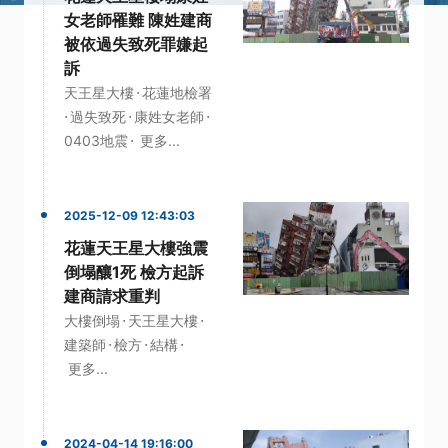
女老師罹難 陳姓建商
被依過失致死罪嫌起
訴
·
天王星大樓
花蓮地檢署
·
·
·
過失致死
康姓女老師
·
0403地震
更多...
2025-12-09 12:43:03
花蓮天王星大樓強震
倒塌釀1死 檢方起訴
建商請求重判
·
·
大樓倒塌
天王星大樓
·
·
·
建築師
檢方
結構
更多...
2024-04-14 19:16:00