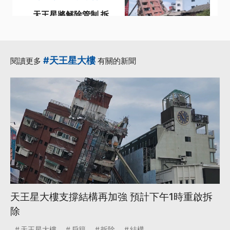
天王星將解除管制 拆
除作業損鄰盼補助
·
·
作業
天王星
·
·
·
天王星大樓
拆除
解除
#天王星大樓
閱讀更多
有關的新聞
更多...
天王星大樓支撐結構再加強 預計下午1時重啟拆
除
天王星大樓
戶籍
拆除
結構