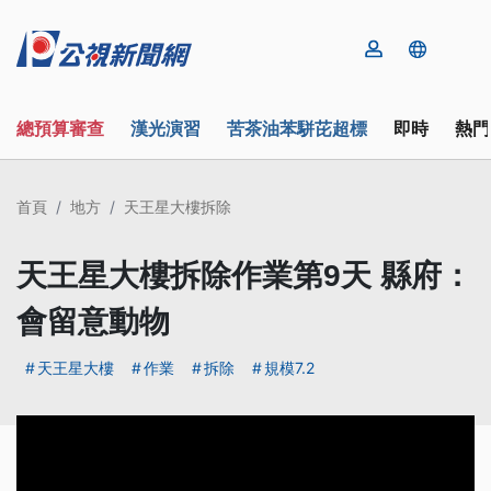
總預算審查
漢光演習
苦茶油苯駢芘超標
即時
熱門
首頁
地方
天王星大樓拆除
天王星大樓拆除作業第9天 縣府：
會留意動物
天王星大樓
作業
拆除
規模7.2