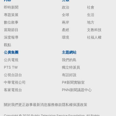
即時新聞
政治
社會
專題策展
全球
生活
數位敘事
兩岸
地方
當期節目
產經
文教科技
深度報導
環境
社福人權
觀點
公廣集團
主題網站
公共電視
我們的島
PTS TW
獨立特派員
公視台語台
有話好說
中華電視公司
P#新聞實驗室
客家電視台
PNN新聞議題中心
關於我們
更正啟事
最新消息
服務條款
隱私權保護政策
Copyright © 2020 Public Television Service Foundation. All Rights