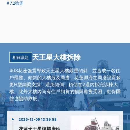
7.2強震
天王星大樓拆除
相關議題
403花蓮強震導致天王星大樓嚴重傾斜，並造成一名住
戶罹難。傾斜的大樓危及周遭，花蓮縣府在周邊設置多
更H型鋼梁支撐，避免傾倒，預估在2週內拆完該棟大
樓。此外大樓內尚有住戶飼養的貓與雞隻受困，動保團
體也協助救援。
2025-12-09 13:39:58
花蓮天王星樓塌康姓