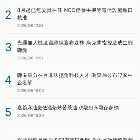
8月起已無委員在任 NCC停發手機等電信設備進口
2
核准
2026/8/6 12:58
光纖無人機遺留纜線遍布森林 烏克蘭指控造成生態
3
隱憂
2026/8/6 15:51
隱匿身分在台非法挖角科技人才 調查局公布17家中
4
企名單
2026/8/5 16:03
嘉義麻油廠低溫焙炒苦茶油 仍驗出苯駢芘超標
5
2026/8/6 19:39
交通局科長帳戶多63萬遭疑收賄 為民眾代墊醫藥費