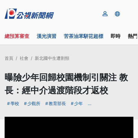
總預算審查
漢光演習
苦茶油苯駢芘超標
即時
熱門
首頁
社會
新北國中生遭割頸
曝險少年回歸校園機制引關注 教
長：經中介過渡階段才返校
學校
少觀所
教育部長
少年
...