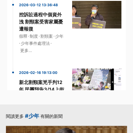
2026-03-12 13:36:48
控訴訟過程中個資外
洩 割頸案受害家屬憂
遭報復
·
·
·
假釋
制度
割頸案
少年
·
·
少年事件處理法
更多...
2026-02-16 19:13:00
新北割頸案兇手判12
年 民團預告3/14上街
籲修少事法
·
·
少事法
少年
·
少年事件處理法
#少年
閱讀更多
有關的新聞
·
新北國中生割頸案
預告
·
更多...