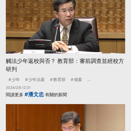
觸法少年返校與否？ 教育部：審前調查並經校方
研判
少年
少年法庭
教育部
個案
...
2024/2/6 12:31
#潘文忠
閱讀更多
有關的新聞