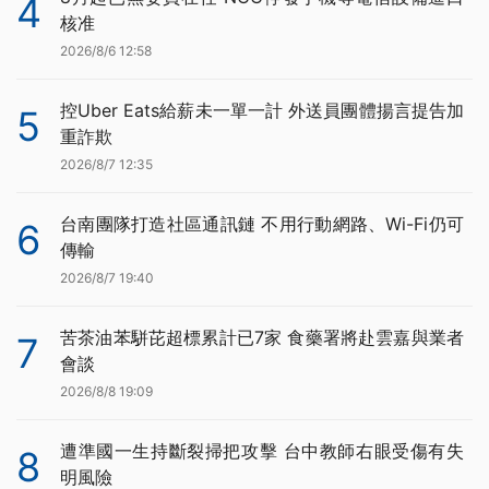
4
核准
2026/8/6 12:58
控Uber Eats給薪未一單一計 外送員團體揚言提告加
5
重詐欺
2026/8/7 12:35
台南團隊打造社區通訊鏈 不用行動網路、Wi-Fi仍可
6
傳輸
2026/8/7 19:40
苦茶油苯駢芘超標累計已7家 食藥署將赴雲嘉與業者
7
會談
2026/8/8 19:09
遭準國一生持斷裂掃把攻擊 台中教師右眼受傷有失
8
明風險