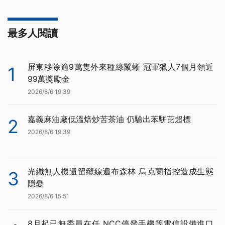
最多人閱讀
屏東移除逾9萬隻外來種綠鬣蜥 冠軍獵人7個月領近
1
99萬獎勵金
2026/8/6 19:39
嘉義麻油廠低溫焙炒苦茶油 仍驗出苯駢芘超標
2
2026/8/6 19:39
光纖無人機遺留纜線遍布森林 烏克蘭指控造成生態
3
隱憂
2026/8/6 15:51
8月起已無委員在任 NCC停發手機等電信設備進口