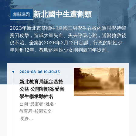
新北國中生遭割頸
相關議題
2023年新北市某國中1名國三男學生在校內遭同學持彈
簧刀攻擊，造成大量失血、失去呼吸心跳，送醫搶救後
仍不治。全案於2026年2月12日定讞，行兇的郭姓少
年判刑12年、教唆的林姓少女則判處11年徒刑。
2026-08-06 19:39:35
新北教育局認定基於
公益 公開割頸案受害
學生楊承勳姓名
·
·
·
公開
受害者
姓名
·
·
教育局
校園安全
更多...