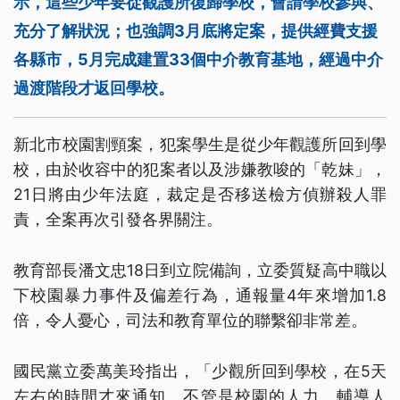
示，這些少年要從觀護所復歸學校，會請學校參與、
充分了解狀況；也強調3月底將定案，提供經費支援
各縣市，5月完成建置33個中介教育基地，經過中介
過渡階段才返回學校。
新北市校園割頸案，犯案學生是從少年觀護所回到學
校，由於收容中的犯案者以及涉嫌教唆的「乾妹」，
21日將由少年法庭，裁定是否移送檢方偵辦殺人罪
責，全案再次引發各界關注。
教育部長潘文忠18日到立院備詢，立委質疑高中職以
下校園暴力事件及偏差行為，通報量4年來增加1.8
倍，令人憂心，司法和教育單位的聯繫卻非常差。
國民黨立委萬美玲指出，「少觀所回到學校，在5天
左右的時間才來通知，不管是校園的人力、輔導人