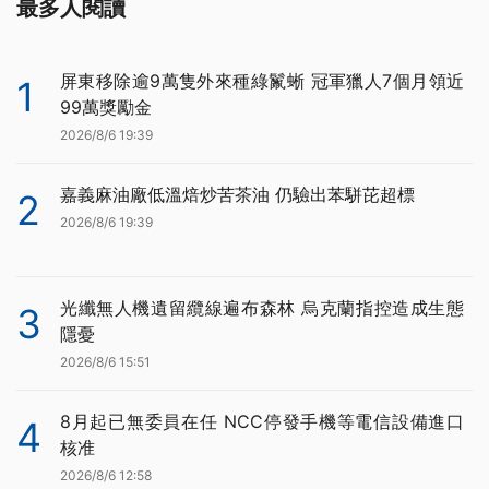
最多人閱讀
屏東移除逾9萬隻外來種綠鬣蜥 冠軍獵人7個月領近
1
99萬獎勵金
2026/8/6 19:39
嘉義麻油廠低溫焙炒苦茶油 仍驗出苯駢芘超標
2
2026/8/6 19:39
光纖無人機遺留纜線遍布森林 烏克蘭指控造成生態
3
隱憂
2026/8/6 15:51
8月起已無委員在任 NCC停發手機等電信設備進口
4
核准
2026/8/6 12:58