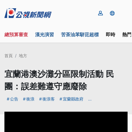
總預算審查
漢光演習
苦茶油苯駢芘超標
即時
熱門
首頁
地方
宜蘭港澳沙灘分區限制活動 民
團：誤差難遵守應廢除
公告
衝浪
衝浪客
宜蘭縣政府
...