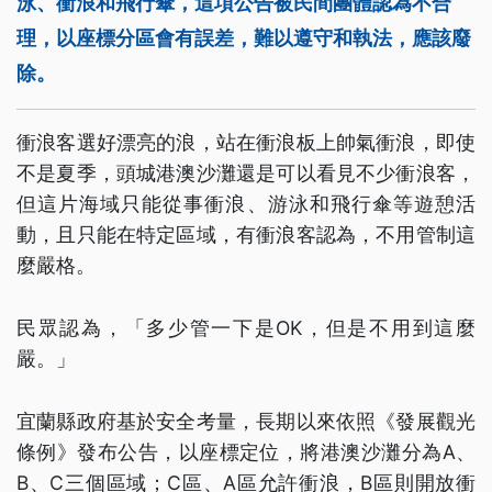
泳、衝浪和飛行傘，這項公告被民間團體認為不合
理，以座標分區會有誤差，難以遵守和執法，應該廢
除。
衝浪客選好漂亮的浪，站在衝浪板上帥氣衝浪，即使
不是夏季，頭城港澳沙灘還是可以看見不少衝浪客，
但這片海域只能從事衝浪、游泳和飛行傘等遊憩活
動，且只能在特定區域，有衝浪客認為，不用管制這
麼嚴格。
民眾認為，「多少管一下是OK，但是不用到這麼
嚴。」
宜蘭縣政府基於安全考量，長期以來依照《發展觀光
條例》發布公告，以座標定位，將港澳沙灘分為A、
B、C三個區域；C區、A區允許衝浪，B區則開放衝