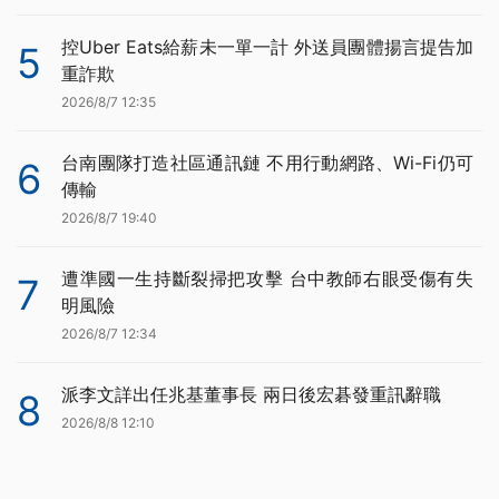
控Uber Eats給薪未一單一計 外送員團體揚言提告加
5
重詐欺
2026/8/7 12:35
台南團隊打造社區通訊鏈 不用行動網路、Wi-Fi仍可
6
傳輸
2026/8/7 19:40
遭準國一生持斷裂掃把攻擊 台中教師右眼受傷有失
7
明風險
2026/8/7 12:34
派李文詳出任兆基董事長 兩日後宏碁發重訊辭職
8
2026/8/8 12:10