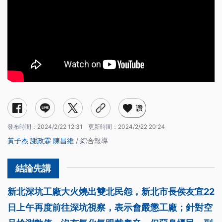
讚
發布時間：
2024/2/22 12:31
更新時間：
2024/2/22 20:24
黃子杰
謝政霖
陳昌維
/ 綜合報導
新北深坑工廠大火燒出雙北民怨，新北市長侯友宜22
日上午再度前往深坑視察，表示會嚴懲工廠；針對空