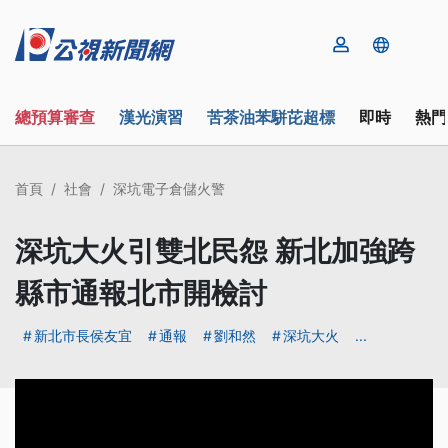
總預算審查
漢光演習
苦茶油苯駢芘超標
即時
熱門
首頁
社會
深坑電子倉儲火警
深坑大火引雙北民怨 新北加強跨
縣市通報北市開檢討
新北市長侯友宜
通報
劉和然
深坑大火
...