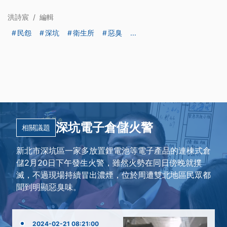
洪詩宸
/
編輯
民怨
深坑
衛生所
惡臭
...
深坑電子倉儲火警
相關議題
新北市深坑區一家多放置鋰電池等電子產品的連棟式倉
儲2月20日下午發生火警，雖然火勢在同日傍晚就撲
滅，不過現場持續冒出濃煙，位於周遭雙北地區民眾都
聞到明顯惡臭味。
2024-02-21 08:21:00