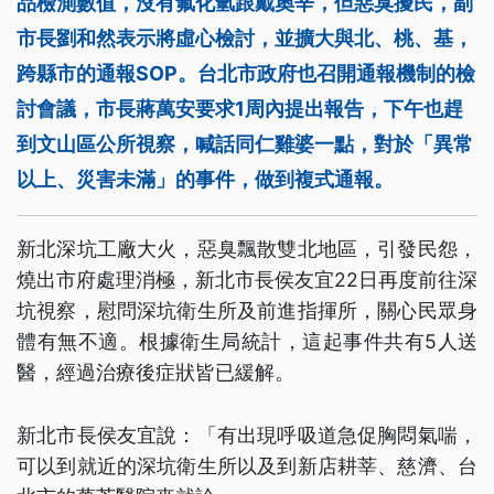
品檢測數值，沒有氟化氫跟戴奧辛，但惡臭擾民，副
市長劉和然表示將虛心檢討，並擴大與北、桃、基，
跨縣市的通報SOP。台北市政府也召開通報機制的檢
討會議，市長蔣萬安要求1周內提出報告，下午也趕
到文山區公所視察，喊話同仁雞婆一點，對於「異常
以上、災害未滿」的事件，做到複式通報。
新北深坑工廠大火，惡臭飄散雙北地區，引發民怨，
燒出市府處理消極，新北市長侯友宜22日再度前往深
坑視察，慰問深坑衛生所及前進指揮所，關心民眾身
體有無不適。根據衛生局統計，這起事件共有5人送
醫，經過治療後症狀皆已緩解。
新北市長侯友宜說：「有出現呼吸道急促胸悶氣喘，
可以到就近的深坑衛生所以及到新店耕莘、慈濟、台