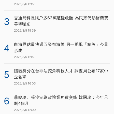
2026/8/6 12:58
交通局科長帳戶多63萬遭疑收賄 為民眾代墊醫藥費
3
善舉曝光
2026/8/5 19:39
白海豚估最快週五發布海警 另一颱風「鯨魚」今晨
4
形成
2026/8/5 12:50
隱匿身分在台非法挖角科技人才 調查局公布17家中
5
企名單
2026/8/5 16:03
翁曉玲、張惇涵為政院業務費交鋒 韓國瑜：今年只
6
剩4個月
2026/8/6 12:09