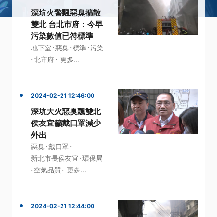
深坑火警飄惡臭擴散
雙北 台北市府：今早
污染數值已符標準
·
·
·
地下室
惡臭
標準
污染
·
·
北市府
更多...
2024-02-21 12:46:00
深坑大火惡臭飄雙北
侯友宜籲戴口罩減少
外出
·
·
惡臭
戴口罩
·
新北市長侯友宜
環保局
·
·
空氣品質
更多...
2024-02-21 12:44:00