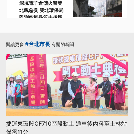
深坑電子倉儲火警雙
北飄惡臭 雙北環保局
監測空氣品質未超標
·
·
·
倉儲
環保局
監測
·
·
空氣品質
臭味
更多...
#台北市長
閱讀更多
有關的新聞
捷運東環段CF710區段動土 通車後內科至士林站
僅需11分