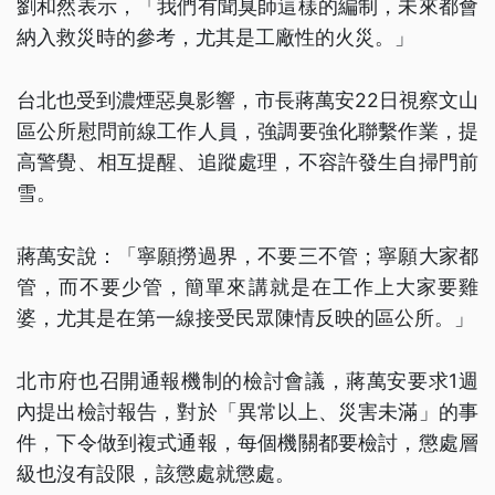
劉和然表示，「我們有聞臭師這樣的編制，未來都會
納入救災時的參考，尤其是工廠性的火災。」
台北也受到濃煙惡臭影響，市長蔣萬安22日視察文山
區公所慰問前線工作人員，強調要強化聯繫作業，提
高警覺、相互提醒、追蹤處理，不容許發生自掃門前
雪。
蔣萬安說：「寧願撈過界，不要三不管；寧願大家都
管，而不要少管，簡單來講就是在工作上大家要雞
婆，尤其是在第一線接受民眾陳情反映的區公所。」
北市府也召開通報機制的檢討會議，蔣萬安要求1週
內提出檢討報告，對於「異常以上、災害未滿」的事
件，下令做到複式通報，每個機關都要檢討，懲處層
級也沒有設限，該懲處就懲處。