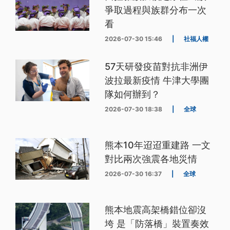
爭取過程與族群分布一次
看
2026-07-30 15:46
|
社福人權
57天研發疫苗對抗非洲伊
波拉最新疫情 牛津大學團
隊如何辦到？
2026-07-30 18:38
|
全球
熊本10年迢迢重建路 一文
對比兩次強震各地災情
2026-07-30 16:37
|
全球
熊本地震高架橋錯位卻沒
垮 是「防落橋」裝置奏效