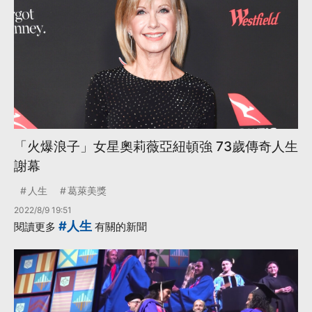
「火爆浪子」女星奧莉薇亞紐頓強 73歲傳奇人生
謝幕
人生
葛萊美獎
2022/8/9 19:51
#人生
閱讀更多
有關的新聞