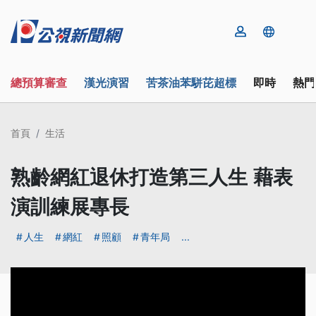
總預算審查
漢光演習
苦茶油苯駢芘超標
即時
熱門
首頁
生活
熟齡網紅退休打造第三人生 藉表
演訓練展專長
人生
網紅
照顧
青年局
...