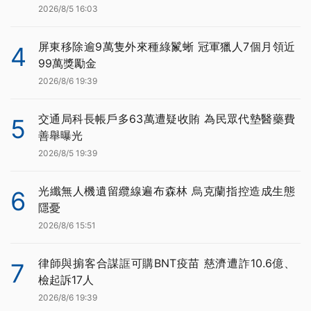
2026/8/5 16:03
屏東移除逾9萬隻外來種綠鬣蜥 冠軍獵人7個月領近
4
99萬獎勵金
2026/8/6 19:39
交通局科長帳戶多63萬遭疑收賄 為民眾代墊醫藥費
5
善舉曝光
2026/8/5 19:39
光纖無人機遺留纜線遍布森林 烏克蘭指控造成生態
6
隱憂
2026/8/6 15:51
律師與掮客合謀誆可購BNT疫苗 慈濟遭詐10.6億、
7
檢起訴17人
2026/8/6 19:39