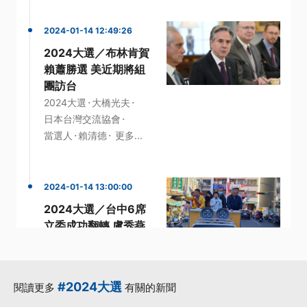
2024-01-14 12:49:26
2024大選／布林肯賀
賴蕭勝選 美近期將組
團訪台
·
·
2024大選
大橋光夫
·
日本台灣交流協會
·
·
當選人
賴清德
更多...
2024-01-14 13:00:00
2024大選／台中6席
立委成功翻轉 盧秀燕
助攻好評
·
·
中二選區
區域立委
·
·
·
當選人
盧秀燕
立委
#2024大選
閱讀更多
有關的新聞
更多...