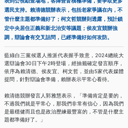
表到公視勘查場地，各陣營皆積極準備，要爭取更多
選民支持。賴清德競辦表示，包括老家爭議在內，不
管什麼主題都準備好了；柯文哲競辦則透露，預計鎖
定中央居住正義和新北治安等議題；侯友宜競辦強
調，辯論會有交叉詰問，已經準備好如何攻防。
藍綠白三黨候選人推派代表握手致意，2024總統大
選辯論會30日下午2時登場，經抽籤確定發言順序，
依序為賴清德、侯友宜、柯文哲，並由5家代表媒體
提問，針對辯論會準備，賴辦表示平常心看待。
賴清德競辦發言人郭雅慧表示，「準備肯定是要的，
不過我們就是平常心，那我們非常有信心，因為我們
是最穩健而且也是政治歷練最豐富的，不管是什麼主
題都準備好了。」