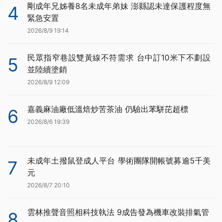
剛成年兄姊養8名未成年弟妹 澎縣認未達保護程度無
4
緊急安置
2026/8/9 19:14
民眾指窄巷設雙黃線不符需求 台中訂10米下不劃設
5
並陸續塗銷
2026/8/9 12:09
嘉義麻油廠低溫焙炒苦茶油 仍驗出苯駢芘超標
6
2026/8/6 19:39
未成年土撥鼠登成人平台 學術團隊開帳號募逾5千美
7
元
2026/8/7 20:10
雲林推聲音照相科技執法 9成告發為機車改裝排氣管
8