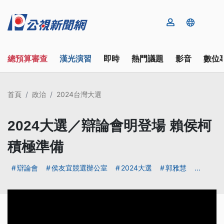
總預算審查
漢光演習
即時
熱門議題
影音
數位
首頁
政治
2024台灣大選
2024大選／辯論會明登場 賴侯柯
積極準備
辯論會
侯友宜競選辦公室
2024大選
郭雅慧
...