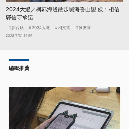
2024大選／柯郭海邊散步喊海誓山盟 侯：相信
郭信守承諾
郭台銘
2024大選
柯文哲
侯友宜
2023/5/31 12:56
編輯推薦