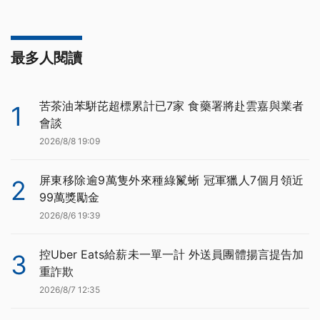
最多人閱讀
苦茶油苯駢芘超標累計已7家 食藥署將赴雲嘉與業者
1
會談
2026/8/8 19:09
屏東移除逾9萬隻外來種綠鬣蜥 冠軍獵人7個月領近
2
99萬獎勵金
2026/8/6 19:39
控Uber Eats給薪未一單一計 外送員團體揚言提告加
3
重詐欺
2026/8/7 12:35