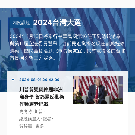
2024台灣大選
相關議題
2024年1月13日將舉行中華民國第16任正副總統選舉
與第11屆立法委員選舉，目前民進黨提名現任副總統賴
清德，國民黨提名新北市長侯友宜，民眾黨提名前台北
市長柯文哲三方競逐。
2024-08-01 20:42:00
川普質疑賀錦麗非洲
裔身份 賀錦麗反批操
作種族老把戲
·
·
史考特
川普
·
·
總統候選人
記者
·
賀錦麗
更多...