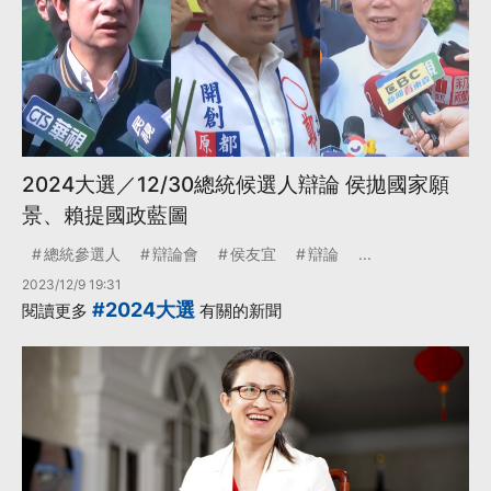
2024大選／12/30總統候選人辯論 侯拋國家願
景、賴提國政藍圖
總統參選人
辯論會
侯友宜
辯論
...
2023/12/9 19:31
#2024大選
閱讀更多
有關的新聞