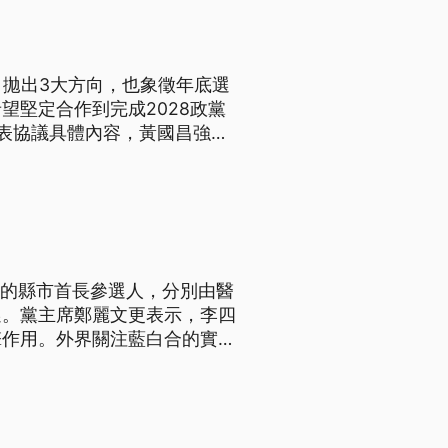
，拋出3大方向，也象徵年底選
望堅定合作到完成2028政黨
表協議具體內容，黃國昌強
。
市的縣市首長參選人，分別由醫
選。黨主席鄭麗文更表示，李四
擎作用。外界關注藍白合的實質
本週六（14日）將與國民黨共