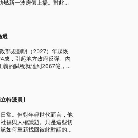
再助燃新一波房價上揚。對此，
量縮、價穩，內政部也會加強管
為過
政部規劃明（2027）年起恢
4成，引起地方政府反彈。內
正義的賦稅就達到2667億，一
獨立特派員】
的日常。但對年輕世代而言，他
、社福與人權議題。只是這些切
會該如何重新找回彼此對話的可