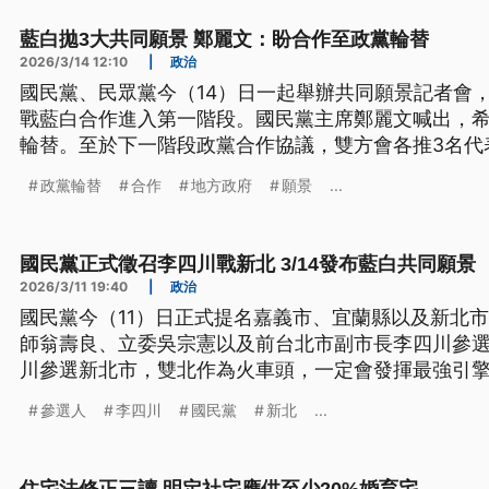
藍白拋3大共同願景 鄭麗文：盼合作至政黨輪替
2026/3/14 12:10
|
政治
國民黨、民眾黨今（14）日一起舉辦共同願景記者會
戰藍白合作進入第一階段。國民黨主席鄭麗文喊出，希
輪替。至於下一階段政黨合作協議，雙方會各推3名代
調，如果有人不遵守協議、脫黨參選，會有黨內紀律
政黨輪替
合作
地方政府
願景
...
國民黨正式徵召李四川戰新北 3/14發布藍白共同願景
2026/3/11 19:40
|
政治
國民黨今（11）日正式提名嘉義市、宜蘭縣以及新北
師翁壽良、立委吳宗憲以及前台北市副市長李四川參
川參選新北市，雙北作為火車頭，一定會發揮最強引
進度，民眾黨主席黃國昌透露，將採3階段合作路徑，
參選人
李四川
國民黨
新北
...
同召開「願景發布會」。