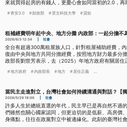
來就買得起房的有錢人，更憂心會如同當初的2.0，
財政部回應，青安3.0有設限制，加上目前房市趨於
青安3.0
財政部
景文科技大學
貸款
控，應該不會再燒起來。
租補經費明年起中央、地方分攤 內政部：一起分擔不
2026/6/3 12:34
|
社會
全台有超過300萬租屋族人口，針對租屋補助經費，內
復由中央與地方共同分擔經費，按照地方財力最多分擔
政部長劉世芳表示，去（2025）年地方政府有關居住
起分擔不為過。
地方政府
內政部長
地方
居住正義
...
當民主走進對立，台灣社會如何持續溝通與對話？【
2026/5/29 18:00
|
社會
許多人生於總統直選的年代，民主早已是再自然不過
們雖然也關心國家認同，但更迫切的是低薪、高房價
身痛點，往往在政黨對立中被邊緣化。此刻的臺灣社
能？