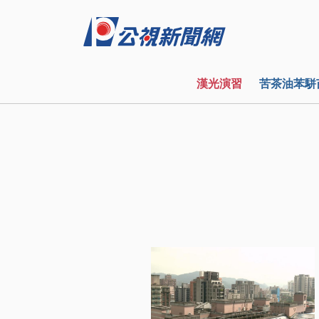
漢光演習
苦茶油苯駢