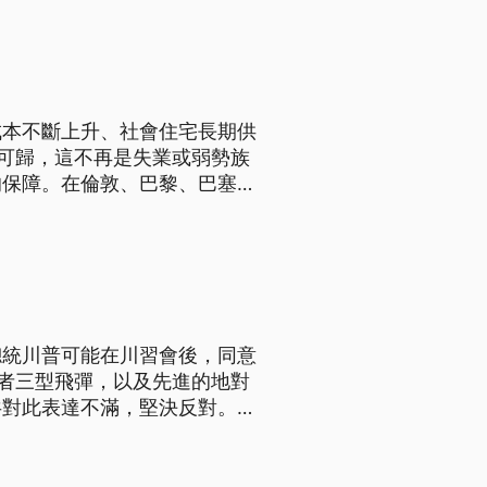
動自行迴避並請假。
成本不斷上升、社會住宅長期供
家可歸，這不再是失業或弱勢族
的保障。在倫敦、巴黎、巴塞隆
總統川普可能在川習會後，同意
國者三型飛彈，以及先進的地對
共對此表達不滿，堅決反對。總
防體系；學者分析，有助加速建