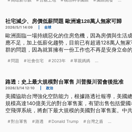
署則回應，為確保審查公正客觀，原會議主持人已主
社宅減少、房價低薪問題 歐洲逾128萬人無家可歸
2026/5/1 14:09
|
全球
歐洲面臨一場持續惡化的住房危機，因為房價與生活
應不足，加上低薪化趨勢，目前已有超過128萬人無
群的問題，因為就算擁有一份工作也不再是安身立命
納3個繁榮的大都市，居民正各自面臨住房困境。
問題
社會住宅
2023年
單親媽媽
...
路透：史上最大規模對台軍售 川普擬川習會後批准
2026/3/14 12:10
|
政治
美國協助台灣強化空防能力，根據路透社報導，美國
規模高達140億美元的對台軍售案，有望出售包括愛
空飛彈系統，將創下最大規模的美國對台軍售案。中
統賴清德表示，要捍衛國家主權，透過AI建立即時攻
對台軍售
路透
Donald Trump
台灣之盾
...
構「台灣之盾」雛型。