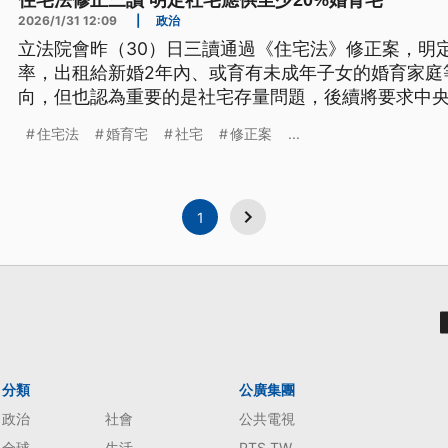
住宅法修正三讀 明定社宅應供至少20%婚育宅
2026/1/31 12:09
|
政治
立法院會昨（30）日三讀通過《住宅法》修正案，明定
率，出租給新婚2年內、或育有未成年子女的婚育家庭
向，但也認為重要的是社宅存量問題，後續將要求中
認為除了居住之外，育兒相關配套也很重要，會影響
住宅法
婚育宅
社宅
修正案
...
1
分類
公廣集團
政治
社會
公共電視
全球
生活
PTS TW