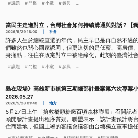
議題
門檻
小黨
參與
...
當民主走進對立，台灣社會如何持續溝通與對話？【
2026/5/29 18:00
|
社會
許多人生於總統直選的年代，民主早已是再自然不過
們雖然也關心國家認同，但更迫切的是低薪、高房價
身痛點，往往在政黨對立中被邊緣化。此刻的臺灣社
能？
議題
門檻
小黨
參與
...
島在現場》高雄新市鎮第三期細部計畫案第六次專案
2026.05.27
2026/5/28 01:40
|
地方
5月27日上午「搶救橋頭糖廠百頃森林聯盟」召開記
頭開發計畫提出程序質疑。聯盟表示，該計畫預計將
住商建地，但國土署的審議會議卻由台糖獨立董事擔
迴避原則，要求撤銷並重新召開該委員曾出席的小組會
高雄新市鎮
台糖土地
橋頭科學園區
園區開發
...