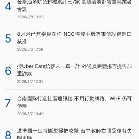
苦茶油苯駢芘超標累計已7家 食藥署將赴雲嘉與業者
4
會談
2026/8/8 19:09
8月起已無委員在任 NCC停發手機等電信設備進口
5
核准
2026/8/6 12:58
控Uber Eats給薪未一單一計 外送員團體揚言提告加
6
重詐欺
2026/8/7 12:35
台南團隊打造社區通訊鏈 不用行動網路、Wi-Fi仍可
7
傳輸
2026/8/7 19:40
遭準國一生持斷裂掃把攻擊 台中教師右眼受傷有失
8
明風險