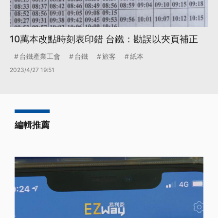
10萬本改點時刻表印錯 台鐵：勘誤以夾頁補正
台鐵產業工會
台鐵
旅客
紙本
2023/4/27 19:51
編輯推薦