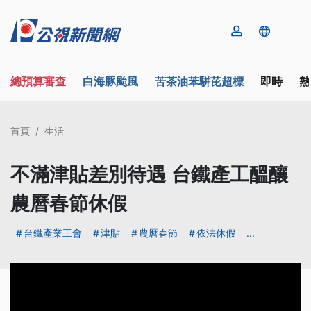
總預算審查
白海豚颱風
苦茶油苯駢芘超標
即時
熱
首頁
生活
不滿津貼差別待遇 台鐵產工醞釀
農曆春節休假
台鐵產業工會
津貼
農曆春節
依法休假
...