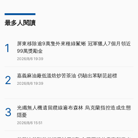
最多人閱讀
屏東移除逾9萬隻外來種綠鬣蜥 冠軍獵人7個月領近
1
99萬獎勵金
2026/8/6 19:39
嘉義麻油廠低溫焙炒苦茶油 仍驗出苯駢芘超標
2
2026/8/6 19:39
光纖無人機遺留纜線遍布森林 烏克蘭指控造成生態
3
隱憂
2026/8/6 15:51