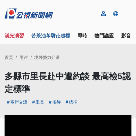
漢光演習
苦茶油苯駢芘超標
即時
熱門議題
影音
首頁
兩岸
境外勢力介選
多縣市里長赴中遭約談 最高檢5認
定標準
兩岸交流
里長
招待
標準