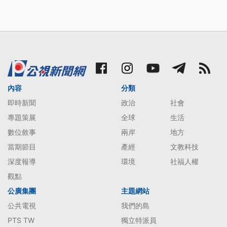
內容
分類
即時新聞
政治
社會
專題策展
全球
生活
數位敘事
兩岸
地方
當期節目
產經
文教科技
深度報導
環境
社福人權
觀點
公廣集團
主題網站
公共電視
我們的島
PTS TW
獨立特派員