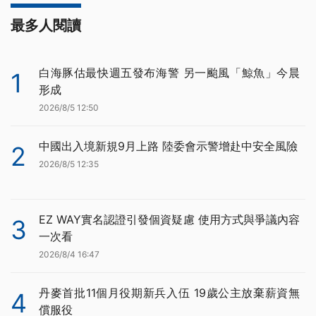
最多人閱讀
白海豚估最快週五發布海警 另一颱風「鯨魚」今晨
1
形成
2026/8/5 12:50
中國出入境新規9月上路 陸委會示警增赴中安全風險
2
2026/8/5 12:35
EZ WAY實名認證引發個資疑慮 使用方式與爭議內容
3
一次看
2026/8/4 16:47
丹麥首批11個月役期新兵入伍 19歲公主放棄薪資無
4
償服役