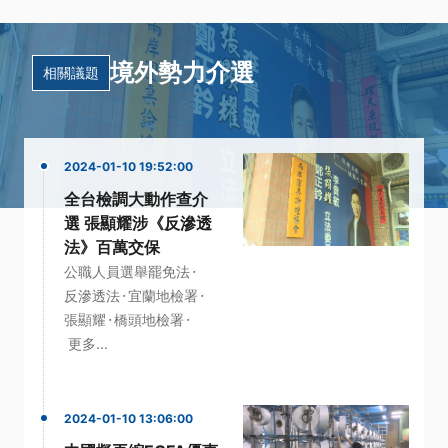
境外勢力介選
相關議題
2024-01-10 19:52:00
全台檢調大動作查介
選 張顯耀涉《反滲透
法》百萬交保
·
公職人員選舉罷免法
·
·
反滲透法
宜蘭地檢署
·
·
張顯耀
橋頭地檢署
更多...
2024-01-10 13:06:00