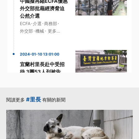
中國擬再縮ECFA優惠
外交部批藉經濟脅迫
公然介選
·
·
·
ECFA
介選
商務部
·
·
外交部
機械
更多...
2024-01-10 13:01:00
宜蘭村里長赴中受招
待 3團53人列被告
·
·
兩岸交流
宜蘭地檢署
·
·
·
招待
立委候選人
行程
更多...
#里長
閱讀更多
有關的新聞