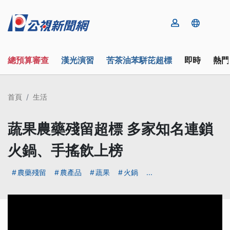
總預算審查
漢光演習
苦茶油苯駢芘超標
即時
熱門
首頁
生活
蔬果農藥殘留超標 多家知名連鎖
火鍋、手搖飲上榜
農藥殘留
農產品
蔬果
火鍋
...