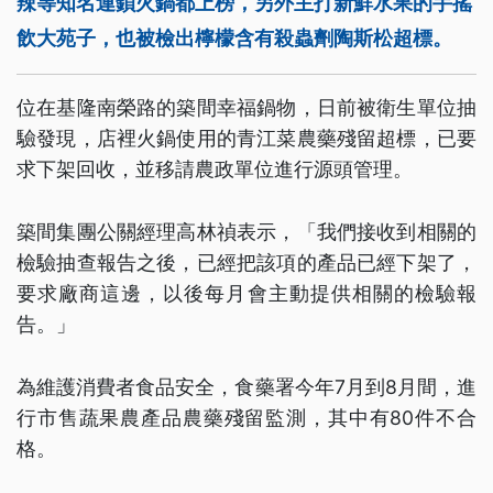
辣等知名連鎖火鍋都上榜，另外主打新鮮水果的手搖
飲大苑子，也被檢出檸檬含有殺蟲劑陶斯松超標。
位在基隆南榮路的築間幸福鍋物，日前被衛生單位抽
驗發現，店裡火鍋使用的青江菜農藥殘留超標，已要
求下架回收，並移請農政單位進行源頭管理。
築間集團公關經理高林禎表示，「我們接收到相關的
檢驗抽查報告之後，已經把該項的產品已經下架了，
要求廠商這邊，以後每月會主動提供相關的檢驗報
告。」
為維護消費者食品安全，食藥署今年7月到8月間，進
行市售蔬果農產品農藥殘留監測，其中有80件不合
格。