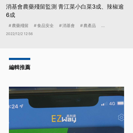
消基會農藥殘留監測 青江菜小白菜3成、辣椒逾
6成
農藥殘留
食品安全
消基會
農產品
...
2022/12/2 12:56
編輯推薦