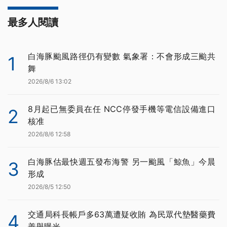
最多人閱讀
白海豚颱風路徑仍有變數 氣象署：不會形成三颱共
1
舞
2026/8/6 13:02
8月起已無委員在任 NCC停發手機等電信設備進口
2
核准
2026/8/6 12:58
白海豚估最快週五發布海警 另一颱風「鯨魚」今晨
3
形成
2026/8/5 12:50
交通局科長帳戶多63萬遭疑收賄 為民眾代墊醫藥費
4
善舉曝光