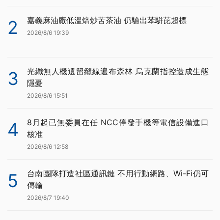
嘉義麻油廠低溫焙炒苦茶油 仍驗出苯駢芘超標
2
2026/8/6 19:39
光纖無人機遺留纜線遍布森林 烏克蘭指控造成生態
3
隱憂
2026/8/6 15:51
8月起已無委員在任 NCC停發手機等電信設備進口
4
核准
2026/8/6 12:58
台南團隊打造社區通訊鏈 不用行動網路、Wi-Fi仍可
5
傳輸
2026/8/7 19:40