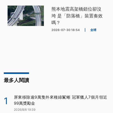
熊本地震高架橋錯位卻沒
垮 是「防落橋」裝置奏效
嗎？
2026-07-30 18:54
|
全球
最多人閱讀
屏東移除逾9萬隻外來種綠鬣蜥 冠軍獵人7個月領近
1
99萬獎勵金
2026/8/6 19:39