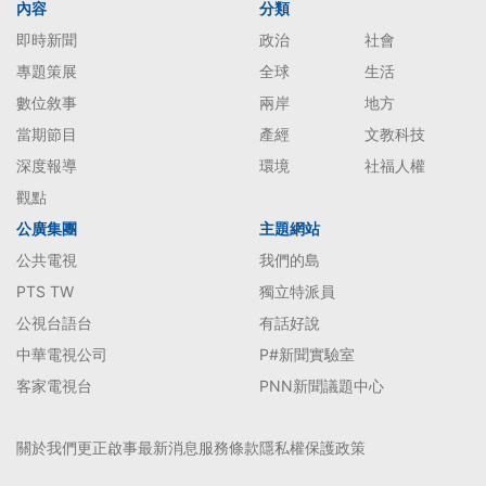
內容
分類
即時新聞
政治
社會
專題策展
全球
生活
數位敘事
兩岸
地方
當期節目
產經
文教科技
深度報導
環境
社福人權
觀點
公廣集團
主題網站
公共電視
我們的島
PTS TW
獨立特派員
公視台語台
有話好說
中華電視公司
P#新聞實驗室
客家電視台
PNN新聞議題中心
關於我們
更正啟事
最新消息
服務條款
隱私權保護政策