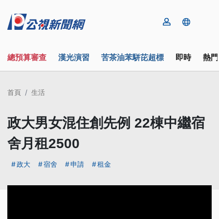
總預算審查
漢光演習
苦茶油苯駢芘超標
即時
熱門
首頁
生活
政大男女混住創先例 22棟中繼宿
舍月租2500
政大
宿舍
申請
租金