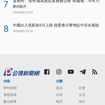
翁曉玲、張惇涵為政院業務費交鋒 韓國瑜：今年只
7
剩4個月
2026/8/6 12:09
中國出入境新規9月上路 陸委會示警增赴中安全風險
8
2026/8/5 12:35
內容
分類
即時新聞
政治
社會
專題策展
全球
生活
數位敘事
兩岸
地方