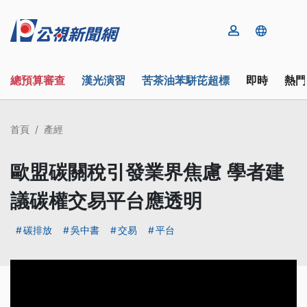
總預算審查
漢光演習
苦茶油苯駢芘超標
即時
熱門
首頁
產經
歐盟碳關稅引發業界焦慮 學者建
議碳權交易平台應透明
碳排放
吳中書
交易
平台