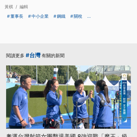
黃棋
/
編輯
董事長
中小企業
鋼鐵
關稅
...
#台灣
閱讀更多
有關的新聞
奧運台灣射箭女團擊退美國 8強迎戰「魔王」級