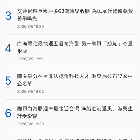
交通局科長帳戶多63萬遭疑收賄 為民眾代墊醫藥費
3
善舉曝光
2026/8/5 19:39
白海豚估最快週五發布海警 另一颱風「鯨魚」今晨
4
形成
2026/8/5 12:50
隱匿身分在台非法挖角科技人才 調查局公布17家中
5
企名單
2026/8/5 16:03
颱風白海豚週末最接近台灣 漁船進港避風、漁民生
6
計受影響
2026/8/6 19:39