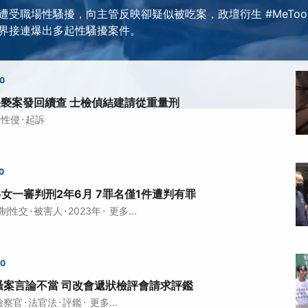
遭受職場性騷擾，向主管反映卻疑似被吃案，政壇衍生 #MeToo
界接連爆出多起性騷擾案件。
00
猥褻案發回續查 士檢偵結建請從重量刑
·
性侵
起訴
0
6女一審判刑2年6月 7罪名僅1件遭判有罪
·
·
·
制性交
被害人
2023年
更多...
00
騷案言論不當 司改會遞狀檢評會請求評鑑
·
·
·
檢察官
法官法
評鑑
更多...