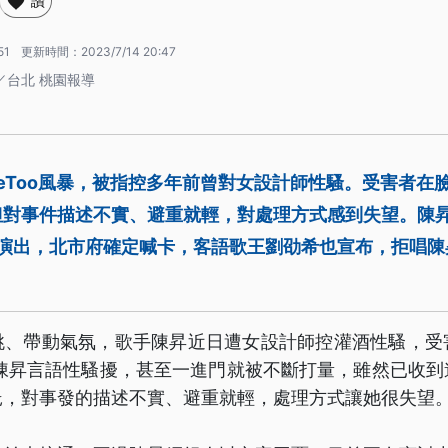
讚
51
更新時間：
2023/7/14 20:47
／台北 桃園報導
eToo風暴，被指控多年前曾對女設計師性騷。受害者在
但對事件描述不實、避重就輕，對處理方式感到失望。陳昇
節演出，北市府確定喊卡，客語歌王劉劭希也宣布，拒唱
跳、帶動氣氛，歌手陳昇近日遭女設計師控灌酒性騷，受
到陳昇言語性騷擾，甚至一進門就被不斷打量，雖然已收
託，對事發的描述不實、避重就輕，處理方式讓她很失望