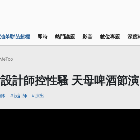
油苯駢芘超標
即時
熱門議題
影音
數位專題
深度
MeToo
設計師控性騷 天母啤酒節
樂隊
設計師
演出