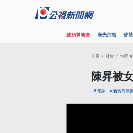
總預算審查
漢光演習
苦茶
首頁
社會
性騷 #
陳昇被女
陳昇
新寶島康