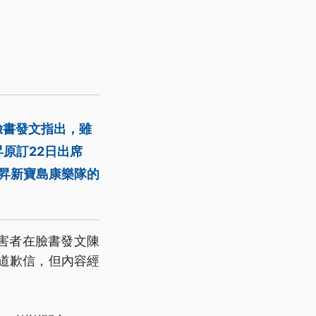
臉書發文指出，雖
原訂22日出席
陳昇新寶島康樂隊的
害者在臉書發文陳
到道歉信，但內容經
。