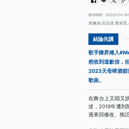
發布時間：
2023/7/14 19:
黃姵涵 莊志成 詹淑雲
歌手陳昇捲入#M
然收到道歉信，
2023天母啤酒
歌曲。
在舞台上又唱又
述，2019年遭
過來回修改、推