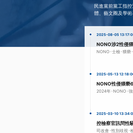
民進黨前黨工指控
體、藝文圈及學術
2025-08-05 13:17:
NONO涉2性侵
·
·
·
NONO
士檢
猥褻
2025-05-13 12:18:0
NONO性侵猥褻
·
·
2024年
NONO
強
2025-03-10 13:34:
控檢察官訊問性
·
·
司改會
性別歧視