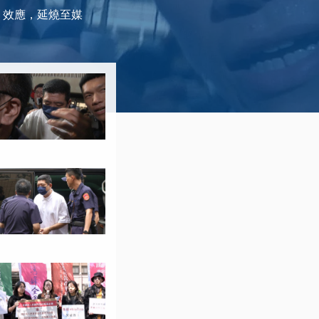
 效應，延燒至媒