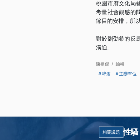
桃園市府文化局
考量社會觀感的
節目的安排，所
對於劉劭希的反
溝通。
陳祖傑
/
編輯
啤酒
主辦單位
性騷 
相關議題