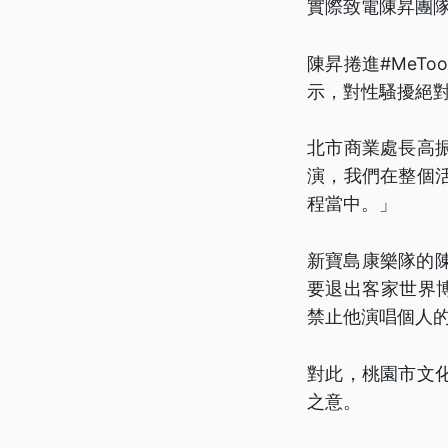
實際致電陳昇團
陳昇捲進#MeT
示，對性騷擾絕
北市商業處長高
演，我們在整個
程當中。」
新寶島康樂隊的
要退出客家世界
禁止他演唱個人
對此，桃園市文
之意。