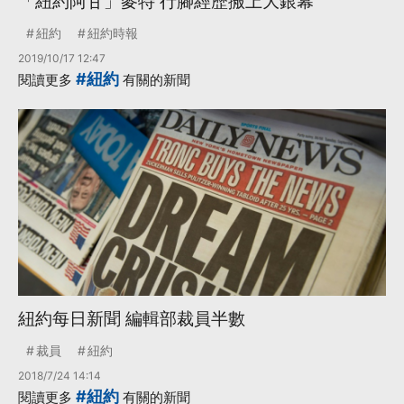
「紐約阿甘」麥特 行腳經歷搬上大銀幕
紐約
紐約時報
2019/10/17 12:47
#紐約
閱讀更多
有關的新聞
紐約每日新聞 編輯部裁員半數
裁員
紐約
2018/7/24 14:14
#紐約
閱讀更多
有關的新聞