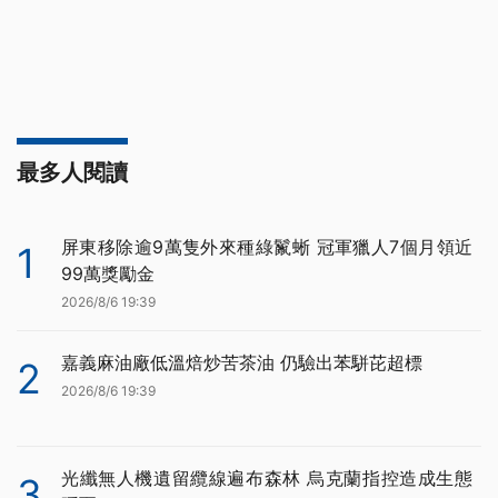
最多人閱讀
屏東移除逾9萬隻外來種綠鬣蜥 冠軍獵人7個月領近
1
99萬獎勵金
2026/8/6 19:39
嘉義麻油廠低溫焙炒苦茶油 仍驗出苯駢芘超標
2
2026/8/6 19:39
光纖無人機遺留纜線遍布森林 烏克蘭指控造成生態
3