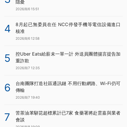
隱憂
2026/8/6 15:51
8月起已無委員在任 NCC停發手機等電信設備進口
4
核准
2026/8/6 12:58
控Uber Eats給薪未一單一計 外送員團體揚言提告加
5
重詐欺
2026/8/7 12:35
台南團隊打造社區通訊鏈 不用行動網路、Wi-Fi仍可
6
傳輸
2026/8/7 19:40
苦茶油苯駢芘超標累計已7家 食藥署將赴雲嘉與業者
7
會談
2026/8/8 19:09