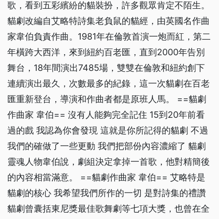
歌，看到五彩繽紛的貓裝扮，許多觀眾肯定不陌生。
貓劇改編自艾略特詩集老負鼠的貓經，由英國名作曲
家韋伯負責作曲。1981年在倫敦首演一炮而紅，第二
年橫跨大西洋，來到紐約百老匯，直到2000年告別
舞台，18年間演出7485場，雙雙在倫敦和紐約創下
連續演出最久，次數最多的紀錄，這一次貓劇在百老
匯重新登台，導演和作曲者都是原班人馬。 ==貓劇
作曲家 韋伯== 沒有人能夠完全記住 15到20年前看
過的戲 我認為你會發現 這就是你所記得的貓劇 不過
我們的確做了一些更動 我們把部份內容濃縮了 貓劇
靈魂人物韋伯說，劇組決定拿掉一首歌，他對精簡後
的內容相當滿意。 ==貓劇作曲家 韋伯== 艾略特是
貓劇的核心 我希望我們所作的一切 是對詩集的禮讚
貓劇曾囊括東尼獎最佳歌舞劇等七項大獎，也曾在全