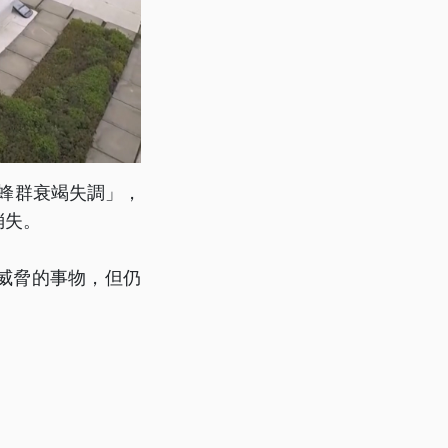
「蜂群衰竭失調」，
消失。
威脅的事物，但仍