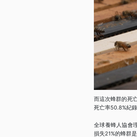
而這次蜂群的死亡
死亡率50.8%紀
全球養蜂人協會
損失21%的蜂群