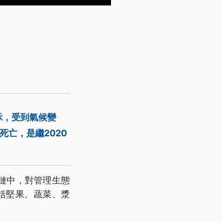
示，受到氣候變
死亡，是繼2020
鏈中，對管理生態
括堅果、蔬菜、漿