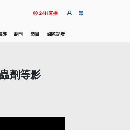
24H直播
報導
副刊
節目
國際記者
殺蟲劑等影