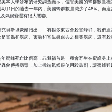
跟奧本大學發布的研究調查顯示，儘管美國的蜂群數量穩
4月1日的過去一年內，美國蜂群數量減少了48%。而
以及氣候變遷有很大關聯。
研究員斯坦豪爾指出，「有很多東西會殺害蜂群，我們通
像是害蟲和疾病、害蟲和寄生蟲跟與之相關疾病，還有殺
」
去年蜜蜂死亡比例高，罪魁禍首是一種會寄生在蜜蜂身上
埤蟲會傳播病毒，加上極端氣候跟使用殺蟲劑，讓蜜蜂難