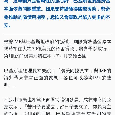
為，這筆錢只是暫時性的強心針，巴基斯坦的經濟基
本面依舊問題重重。如果要持續獲得國際援助，勢必
要推動的漲價與增稅，恐怕又會讓政局陷入更多的不
安。
根據IMF與巴基斯坦政府的協議，國際貨幣基金原本
暫時扣住大約30億美元的紓困貸款，將會予以放行，
第1批的11億美元將在本（7）月交給巴國。
巴基斯坦總理夏立夫說：「讚美阿拉真主，與IMF的
談判帶來非常正面的效果，各位可以參考IMF的聲
明。」
不少小市民也相當正面看待這個發展。成衣攤商阿亞
茲表示，「苦日子要過去，好日子要來了。仰賴真主
的旨意，2到4個月後，巴基斯坦就會有光明的未