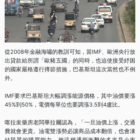
從2008年金融海嘯的教訓可知，當IMF、歐洲央行放
出貸款給所謂「歐豬五國」的同時，也迫使接受紓困
的國家嚴格遵行撙節措施，巴基斯坦這次當然也不例
外。
IMF要求巴基斯坦大幅調漲能源價格，其中油價要漲
45%到50%，電價每單位也要調漲3.5到4盧比。
喀拉蚩藥房老闆畢拉爾認為，「一旦油價上漲，交通
費就會更貴。油電雙漲勢必讓商品成本翻倍，也會凍
結民眾的購買能力。被這種通膨衝擊的多半是小市