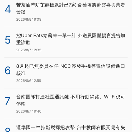
苦茶油苯駢芘超標累計已7家 食藥署將赴雲嘉與業者
4
會談
2026/8/8 19:09
控Uber Eats給薪未一單一計 外送員團體揚言提告加
5
重詐欺
2026/8/7 12:35
8月起已無委員在任 NCC停發手機等電信設備進口
6
核准
2026/8/6 12:58
台南團隊打造社區通訊鏈 不用行動網路、Wi-Fi仍可
7
傳輸
2026/8/7 19:40
遭準國一生持斷裂掃把攻擊 台中教師右眼受傷有失
8