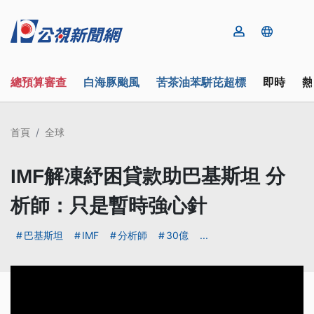
總預算審查
白海豚颱風
苦茶油苯駢芘超標
即時
熱
首頁
全球
IMF解凍紓困貸款助巴基斯坦 分
析師：只是暫時強心針
巴基斯坦
IMF
分析師
30億
...