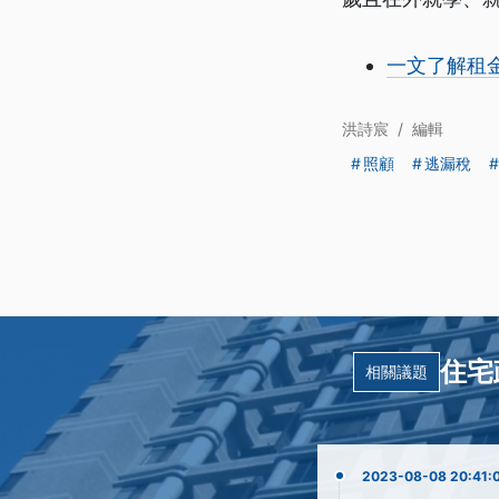
一文了解租
洪詩宸
/
編輯
照顧
逃漏稅
住宅
相關議題
2023-08-08 20:41: