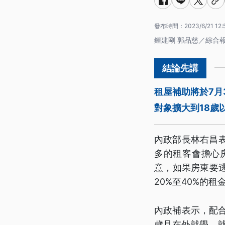
發布時間：
2023/6/21 12:
鍾建剛 郭品慈／綜合
租屋補助將於7月
對象擴大到18歲
內政部長林右昌
多的租客會擔心
意，如果房東要
20%至40%的租
內政補表示，配合
歲且在外就學、