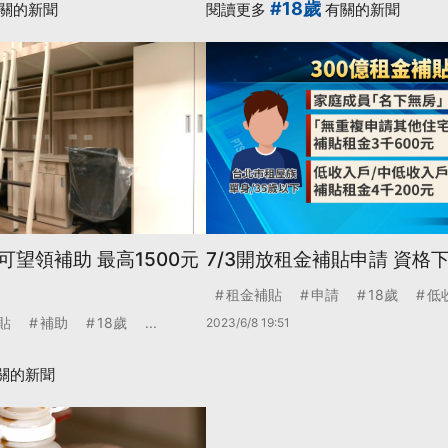
#18歲
關的新聞
閱讀更多
有關的新聞
望領補助 最高1500元
7/3開放租金補貼申請 資格下
租金補貼
申請
18歲
低
貼
補助
18歲
...
2023/6/8 19:51
關的新聞