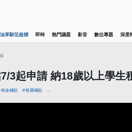
油苯駢芘超標
即時
熱門議題
影音
數位專題
深度
策
7/3起申請 納18歲以上學生
租金補貼
租屋補貼
...