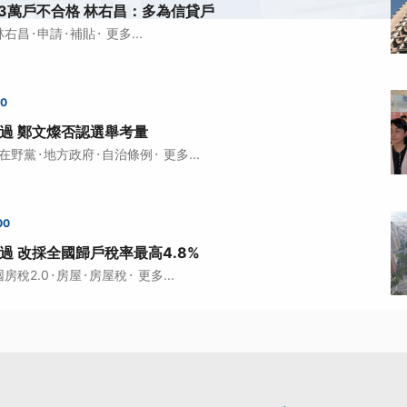
.3萬戶不合格 林右昌：多為信貸戶
·
·
·
林右昌
申請
補貼
更多...
00
通過 鄭文燦否認選舉考量
·
·
·
在野黨
地方政府
自治條例
更多...
00
通過 改採全國歸戶稅率最高4.8%
·
·
·
囤房稅2.0
房屋
房屋稅
更多...