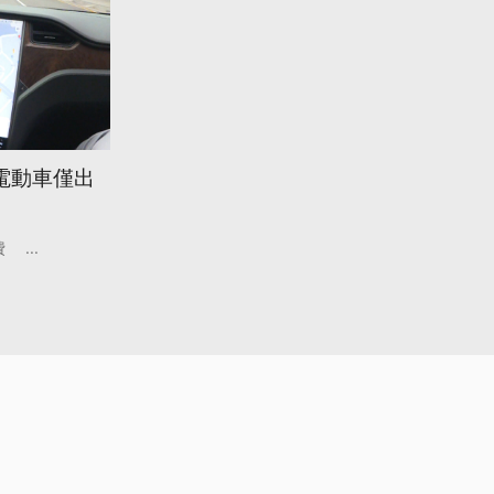
電動車僅出
費
...