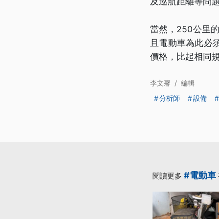
及巡航距離等問
當然，250公里
且電動車為此必
價格，比起相同
李文馨
/
編輯
分析師
設備
#電動車
閱讀更多