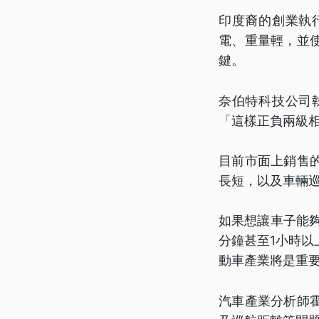
印度裔的創業執
電、重量輕，並
鍵。
奈伯特科技公司
「這樣正負兩級相
目前市面上銷售
長短，以及車輛
如果想讓車子能
分鐘甚至1小時
動車產業將是重
汽車產業分析師