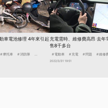
動車電池修理 4年來引起
充電需時、維修費高昂 去年
售8千多台
摩托車
消防隊
...
電動車
充電
問題
維修
2022/3/31 19:51