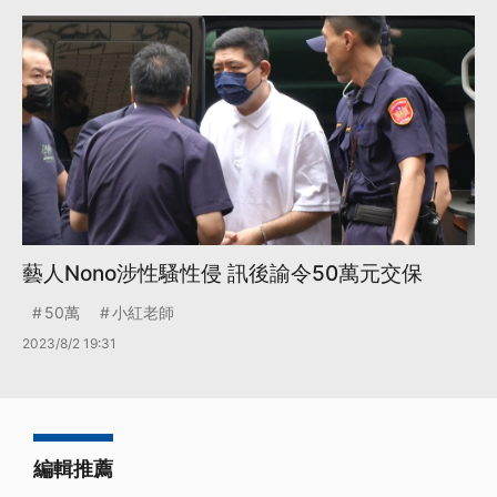
藝人Nono涉性騷性侵 訊後諭令50萬元交保
50萬
小紅老師
2023/8/2 19:31
編輯推薦