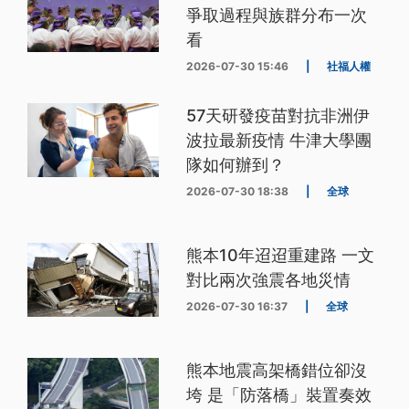
爭取過程與族群分布一次
看
2026-07-30 15:46
|
社福人權
57天研發疫苗對抗非洲伊
波拉最新疫情 牛津大學團
隊如何辦到？
2026-07-30 18:38
|
全球
熊本10年迢迢重建路 一文
對比兩次強震各地災情
2026-07-30 16:37
|
全球
熊本地震高架橋錯位卻沒
垮 是「防落橋」裝置奏效