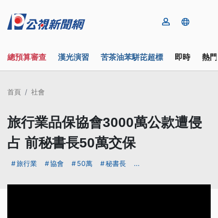
總預算審查
漢光演習
苦茶油苯駢芘超標
即時
熱門
首頁
社會
旅行業品保協會3000萬公款遭侵
占 前秘書長50萬交保
旅行業
協會
50萬
秘書長
...