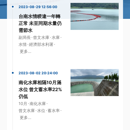
2023-08-29 12:56:00
台南水情睽違一年轉
正常 未至同期水量仍
需節水
·
·
·
副局長
曾文水庫
水庫
·
·
水情
經濟部水利署
更多...
2023-08-02 20:24:00
南化水庫相隔10月滿
水位 曾文蓄水率22%
仍低
·
·
10月
南化水庫
·
·
·
曾文水庫
水位
蓄水率
更多...