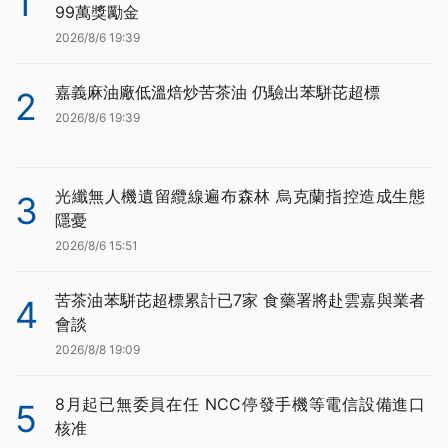
1
99萬獎勵金
2026/8/6 19:39
嘉義麻油廠低溫焙炒苦茶油 仍驗出苯駢芘超標
2
2026/8/6 19:39
光纖無人機遺留纜線遍布森林 烏克蘭指控造成生態
3
隱憂
2026/8/6 15:51
苦茶油苯駢芘超標累計已7家 食藥署將赴雲嘉與業者
4
會談
2026/8/8 19:09
8月起已無委員在任 NCC停發手機等電信設備進口
5
核准