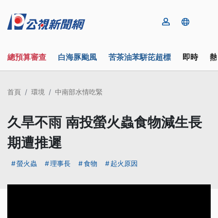
總預算審查
白海豚颱風
苦茶油苯駢芘超標
即時
熱
首頁
環境
中南部水情吃緊
久旱不雨 南投螢火蟲食物減生長
期遭推遲
螢火蟲
理事長
食物
起火原因