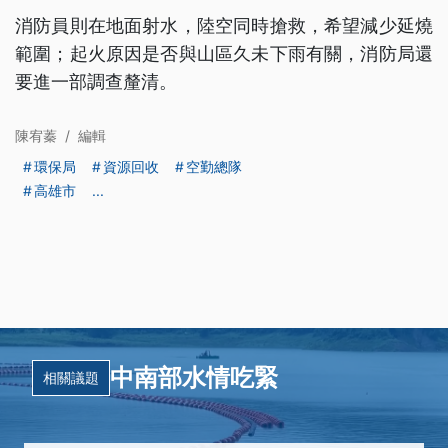
消防員則在地面射水，陸空同時搶救，希望減少延燒
範圍；起火原因是否與山區久未下雨有關，消防局還
要進一部調查釐清。
陳宥蓁
/
編輯
環保局
資源回收
空勤總隊
高雄市
...
中南部水情吃緊
相關議題