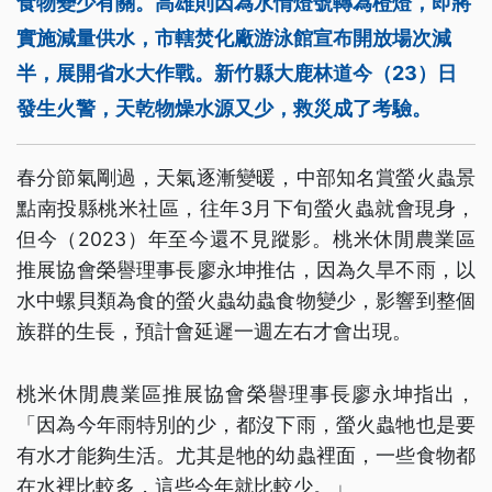
食物變少有關。高雄則因為水情燈號轉為橙燈，即將
實施減量供水，市轄焚化廠游泳館宣布開放場次減
半，展開省水大作戰。新竹縣大鹿林道今（23）日
發生火警，天乾物燥水源又少，救災成了考驗。
春分節氣剛過，天氣逐漸變暖，中部知名賞螢火蟲景
點南投縣桃米社區，往年3月下旬螢火蟲就會現身，
但今（2023）年至今還不見蹤影。桃米休閒農業區
推展協會榮譽理事長廖永坤推估，因為久旱不雨，以
水中螺貝類為食的螢火蟲幼蟲食物變少，影響到整個
族群的生長，預計會延遲一週左右才會出現。
桃米休閒農業區推展協會榮譽理事長廖永坤指出，
「因為今年雨特別的少，都沒下雨，螢火蟲牠也是要
有水才能夠生活。尤其是牠的幼蟲裡面，一些食物都
在水裡比較多，這些今年就比較少。」