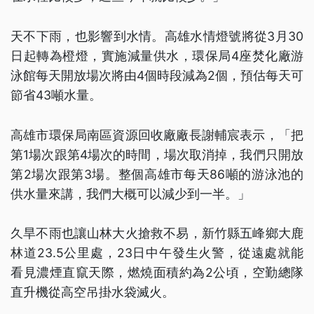
天不下雨，也影響到水情。高雄水情燈號將從3月30
日起轉為橙燈，實施減量供水，環保局4座焚化廠游
泳館每天開放場次將由4個時段減為2個，預估每天可
節省43噸水量。
高雄市環保局南區資源回收廠廠長謝輔宸表示，「把
第1場次跟第4場次的時間，場次取消掉，我們只開放
第2場次跟第3場。整個高雄市每天86噸的游泳池的
供水量來講，我們大概可以減少到一半。」
久旱不雨也讓山林大火搶救不易，新竹縣五峰鄉大鹿
林道23.5公里處，23日中午發生火警，從遠處就能
看見濃煙直竄天際，燃燒面積約為2公頃，空勤總隊
直升機從高空吊掛水袋滅火。