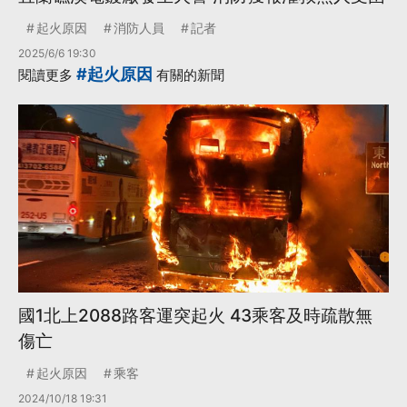
起火原因
消防人員
記者
2025/6/6 19:30
#起火原因
閱讀更多
有關的新聞
國1北上2088路客運突起火 43乘客及時疏散無
傷亡
起火原因
乘客
2024/10/18 19:31