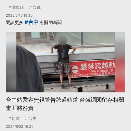
電車線
台鐵
2025/5/16 19:30
#台中
閱讀更多
有關的新聞
台中站乘客無視警告跨過軌道 台鐵調閱留存相關
畫面將咎責
軌道
台中
2024/9/23 19:31