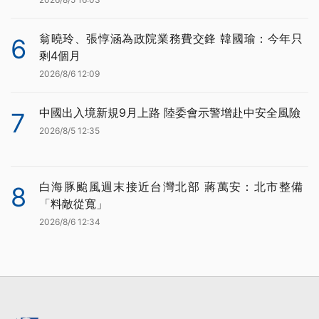
翁曉玲、張惇涵為政院業務費交鋒 韓國瑜：今年只
6
剩4個月
2026/8/6 12:09
中國出入境新規9月上路 陸委會示警增赴中安全風險
7
2026/8/5 12:35
白海豚颱風週末接近台灣北部 蔣萬安：北市整備
8
「料敵從寬」
2026/8/6 12:34