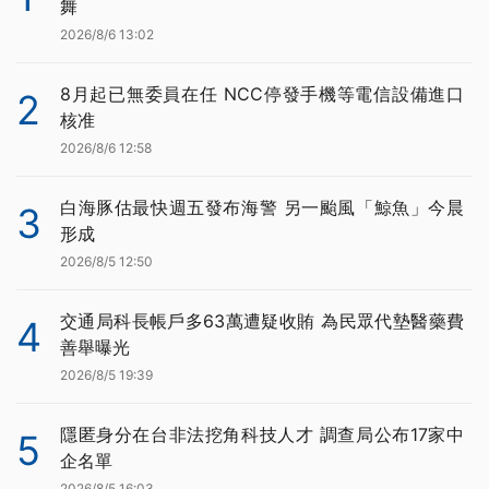
舞
2026/8/6 13:02
8月起已無委員在任 NCC停發手機等電信設備進口
2
核准
2026/8/6 12:58
白海豚估最快週五發布海警 另一颱風「鯨魚」今晨
3
形成
2026/8/5 12:50
交通局科長帳戶多63萬遭疑收賄 為民眾代墊醫藥費
4
善舉曝光
2026/8/5 19:39
隱匿身分在台非法挖角科技人才 調查局公布17家中
5
企名單
2026/8/5 16:03