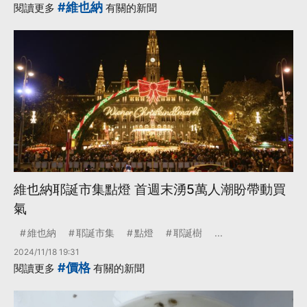
#維也納
閱讀更多
有關的新聞
維也納耶誕市集點燈 首週末湧5萬人潮盼帶動買
氣
維也納
耶誕市集
點燈
耶誕樹
...
2024/11/18 19:31
#價格
閱讀更多
有關的新聞