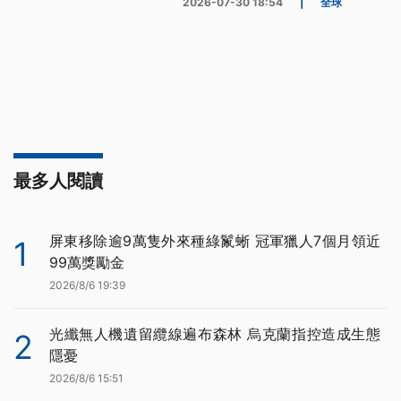
2026-07-30 18:54
|
全球
最多人閱讀
屏東移除逾9萬隻外來種綠鬣蜥 冠軍獵人7個月領近
1
99萬獎勵金
2026/8/6 19:39
光纖無人機遺留纜線遍布森林 烏克蘭指控造成生態
2
隱憂
2026/8/6 15:51