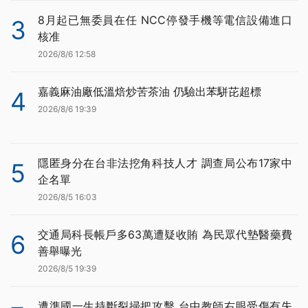
8月起已無委員在任 NCC停發手機等電信設備進口
3
核准
2026/8/6 12:58
嘉義麻油廠低溫焙炒苦茶油 仍驗出苯駢芘超標
4
2026/8/6 19:39
隱匿身分在台非法挖角科技人才 調查局公布17家中
5
企名單
2026/8/5 16:03
交通局科長帳戶多63萬遭疑收賄 為民眾代墊醫藥費
6
善舉曝光
2026/8/5 19:39
遭準國一生持斷裂掃把攻擊 台中教師右眼受傷有失