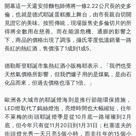
開幕這一天還安排麵包師傅將一條2.22公尺長的史多
倫，也就是德式耶誕蛋糕搬上舞台，由市長親自切開
見證它的美味。按照傳統，現場販售史多倫切片的所
得將全數用在慈善。而在能源危機、通膨的影響之
下，商品的價格出現了調漲，攝氏零度低溫銷量一路
長紅的熱紅酒，售價漲了1成到1成5。
德勒斯登耶誕市集熱紅酒小販梅耶表示，「我們也受
天然氣價格所影響，但我們爐子用的是煤氣，是由石
化品而來，但過去價格也漲了1倍。」
歐洲各大城市的耶誕燈海則是推行節能環保措施，
LED燈取代了鎢絲燈泡，亮燈時間也大幅縮短，往年
不萊梅的街頭耶誕燈季是從10月底一路璀璨到2月
底，但今年只有從11月20日到1月31日；杜塞道夫的
街頭燈光秀一天只亮5個小時，而非往年的15個小