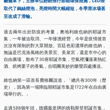
霾籠罩下，主辦單位紛紛推行節能環保措施，LED燈
取代了鎢絲燈泡，亮燈時間大幅縮短，冬季滑冰場甚
至改成了滑輪。
過去兩年出於防疫的考量，奧地利維也納的耶誕市
集，一年被迫取消、一年慘澹經營，今年是疫情後首
次沒有限制的對大眾開放。宮廷色彩濃厚的維也納，
無論是巴克洛風格的美景宮、美泉宮，還是市中心的
自由廣場，散布了30座耶誕市集，空氣裡瀰漫著熱紅
酒、烘烤栗子的香氣，合唱團美妙的樂聲四處播送。
維也納第一區首長費格爾說道，「總共有300年（歷
史），因為第一場降臨期耶誕市集是1722年在自由廣
場舉行的。」
走過588個年頭，德國最老牌的德勒斯登耶誕市集，