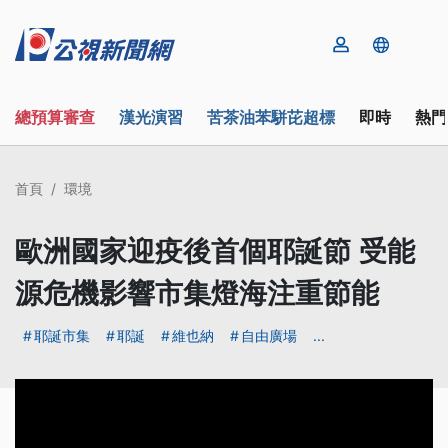
總預算審查
漢光演習
苦茶油苯駢芘超標
即時
熱門
首頁
環境
歐洲國家迎疫後首個耶誕節 受能
源危機影響市集燈海注重節能
耶誕市集
耶誕
維也納
自由廣場
...