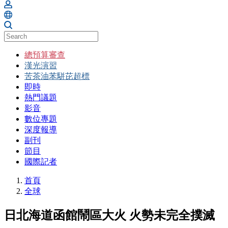
總預算審查
漢光演習
苦茶油苯駢芘超標
即時
熱門議題
影音
數位專題
深度報導
副刊
節目
國際記者
首頁
全球
日北海道函館鬧區大火 火勢未完全撲滅