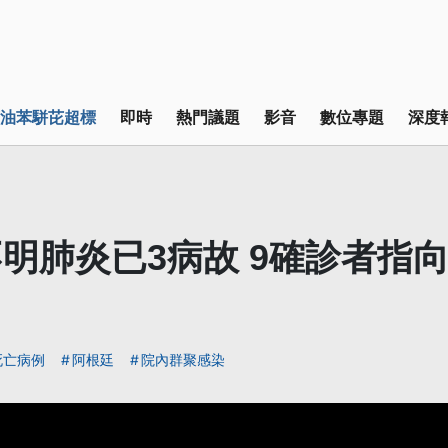
油苯駢芘超標
即時
熱門議題
影音
數位專題
深度
明肺炎已3病故 9確診者指
死亡病例
阿根廷
院內群聚感染