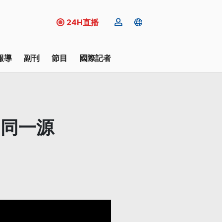
24H直播
報導
副刊
節目
國際記者
向同一源