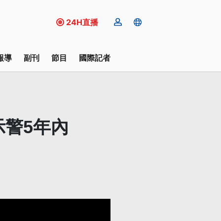
24H直播
報導
副刊
節目
國際記者
示警5年內