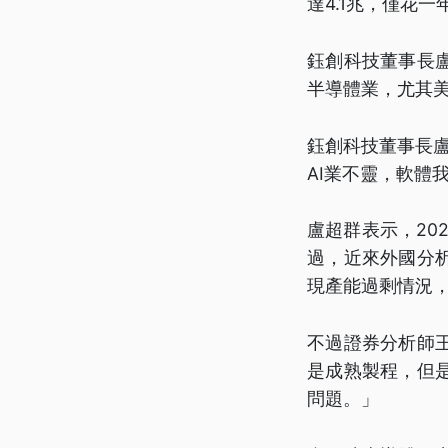
達4.1兆，僅花一
鈺創科技董事長
半導體業，尤其
鈺創科技董事長
AI業不靈，軟體
盧超群表示，20
過，近來外國分
現產能過剩情況
不過證券分析師
是成熟製程，但
問題。」