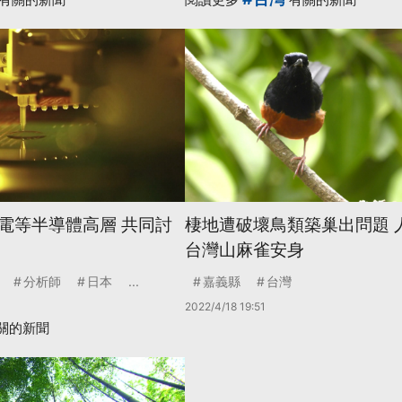
電等半導體高層 共同討
棲地遭破壞鳥類築巢出問題 
台灣山麻雀安身
分析師
日本
...
嘉義縣
台灣
2022/4/18 19:51
關的新聞