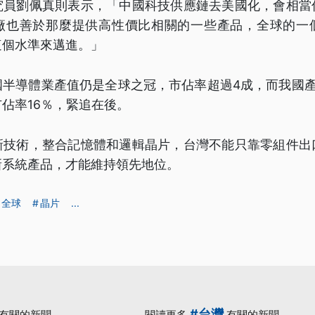
究員劉佩真則表示，「中國科技供應鏈去美國化，會相當
廠也善於那麼提供高性價比相關的一些產品，全球的一
這個水準來邁進。」
國半導體業產值仍是全球之冠，市佔率超過4成，而我國產
佔率16％，緊追在後。
新技術，整合記憶體和邏輯晶片，台灣不能只靠零組件出
新系統產品，才能維持領先地位。
全球
晶片
...
#台灣
有關的新聞
閱讀更多
有關的新聞