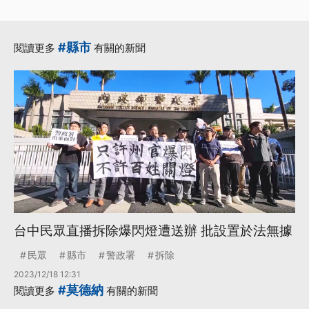
#縣市
閱讀更多
有關的新聞
台中民眾直播拆除爆閃燈遭送辦 批設置於法無據
民眾
縣市
警政署
拆除
2023/12/18 12:31
#莫德納
閱讀更多
有關的新聞