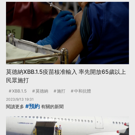
莫德納XBB.1.5疫苗核准輸入 率先開放65歲以上
民眾施打
XBB.1.5
莫德納
施打
中和抗體
2023/9/13 19:31
#預約
閱讀更多
有關的新聞