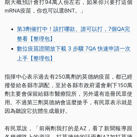
期大概預計會打94萬人份左右，如果你只要打這個
mRNA疫苗，你也可以選BNT。」
第3劑催打中！該打哪款、誰可以打，7個QA完
整看【整理包】
數位疫苗證開放下載 3 步驟 7QA 快速申請一次
上手【整理包】
指揮中心表示過去有250萬劑的莫德納疫苗，都已經
撥發給各縣市調配，至於各縣市政府還會剩下150萬
劑主要會保留給縣市醫療院所，另外還有造冊民眾使
用。不過第三劑莫德納會這麼搶手，有民眾表示就是
因為聽說它抗體生成最好。
有民眾說，「前兩劑我打的是AZ，看了新聞報導跟
各種網路上的資訊，打莫德納的話兩劑AZ加打莫德