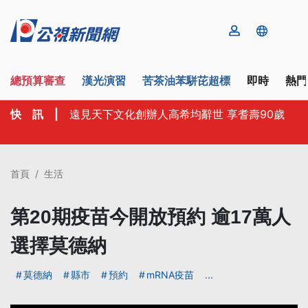
總預算審查
漢光演習
苦茶油苯駢芘超標
即時
熱門
快 訊
|
遠見天下文化創辦人高希均辭世 享耆壽90歲
首頁
生活
第20期疫苗今開放預約 逾17萬人
選擇莫德納
莫德納
縣市
預約
mRNA疫苗
...