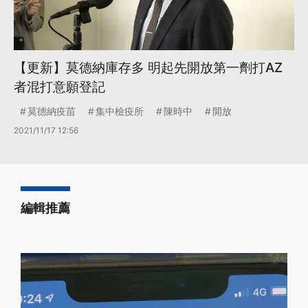
【更新】莫德納庫存多 明起先開放第一劑打AZ
者混打意願登記
莫德納疫苗
集中檢疫所
陳時中
開放
2021/11/17 12:56
編輯推薦