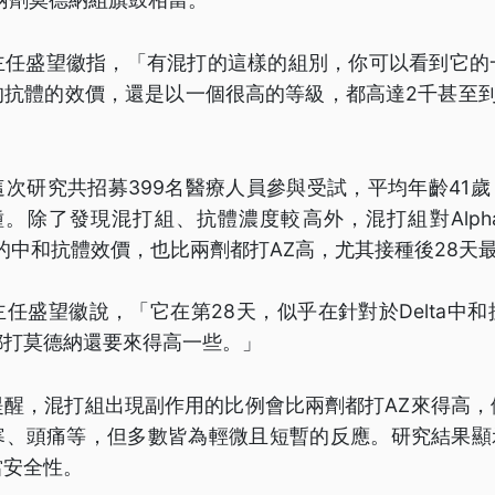
主任盛望徽指，「有混打的這樣的組別，你可以看到它的
的抗體的效價，還是以一個很高的等級，都高達2千甚至到
次研究共招募399名醫療人員參與受試，平均年齡41歲
種。除了發現混打組、抗體濃度較高外，混打組對Alph
異株的中和抗體效價，也比兩劑都打AZ高，尤其接種後28天
任盛望徽說，「它在第28天，似乎在針對於Delta中
都打莫德納還要來得高一些。」
提醒，混打組出現副作用的比例會比兩劑都打AZ來得高，
寒、頭痛等，但多數皆為輕微且短暫的反應。研究結果顯示
當安全性。