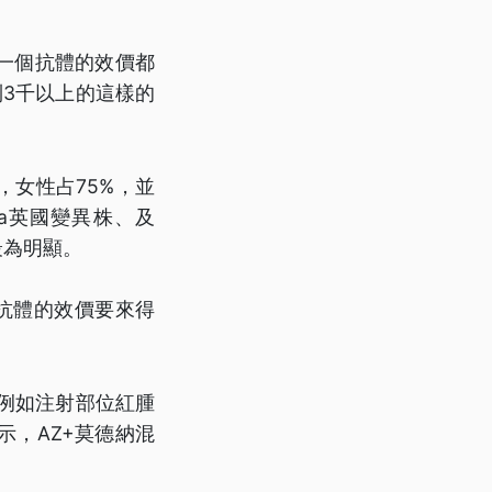
一個抗體的效價都
3千以上的這樣的
，女性占75%，並
a英國變異株、及
最為明顯。
和抗體的效價要來得
例如注射部位紅腫
，AZ+莫德納混