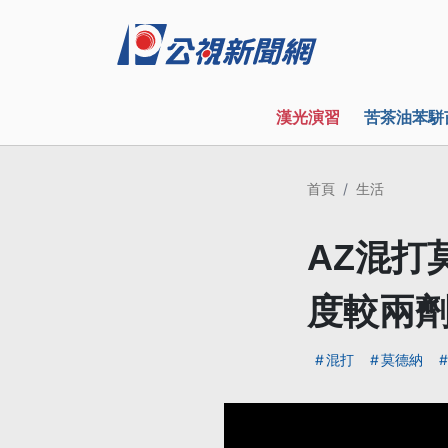
漢光演習
苦茶油苯駢
首頁
生活
AZ混打
度較兩劑
混打
莫德納