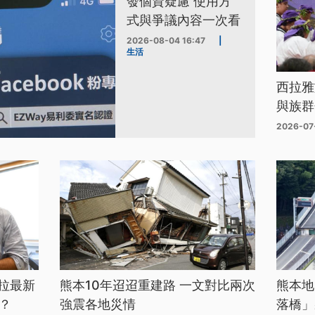
發個資疑慮 使用方
式與爭議內容一次看
2026-08-04 16:47
|
生活
西拉雅
與族群
2026-07
拉最新
熊本10年迢迢重建路 一文對比兩次
熊本地
？
強震各地災情
落橋」