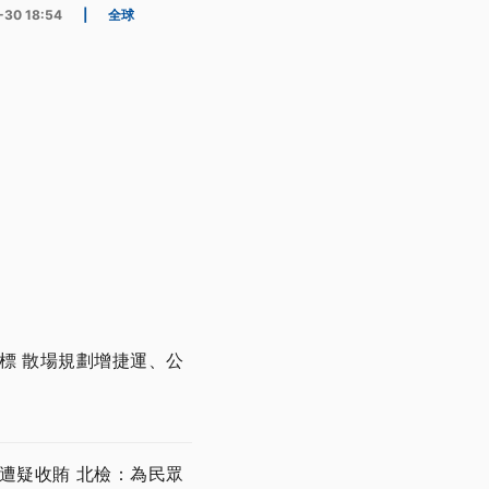
-30 18:54
|
全球
開標 散場規劃增捷運、公
遭疑收賄 北檢：為民眾