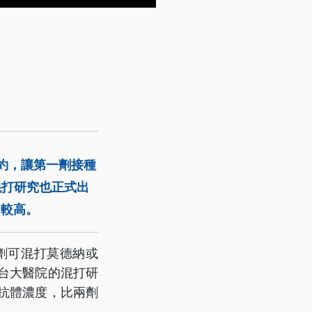
預約，讓第一劑接種
混打研究也正式出
用較高。
劑可混打莫德納或
而台大醫院的混打研
抗體濃度，比兩劑