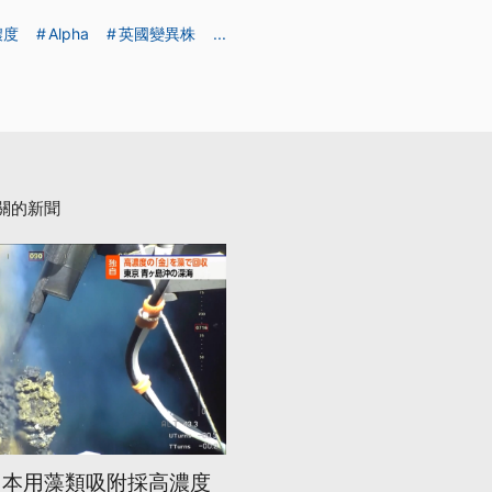
濃度
Alpha
英國變異株
...
關的新聞
日本用藻類吸附採高濃度