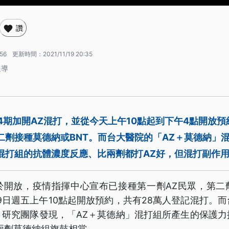
讚
:56
更新時間：
2021/11/19 20:35
報導
4期加開AZ混打，並從今天上午10點起到下午4點開放
二劑接種莫德納或BNT。而台大醫院的「AZ＋莫德納」
混打組的抗體濃度反應、比兩劑都打AZ好，但混打副作
於開放，疫情指揮中心宣布已接種第一劑AZ民眾，第二
19日週五上午10點起開放預約，共有28萬人登記混打。
，研究團隊發現，「AZ＋莫德納」混打組所產生的保護力
兩劑莫德納組旗鼓相當。