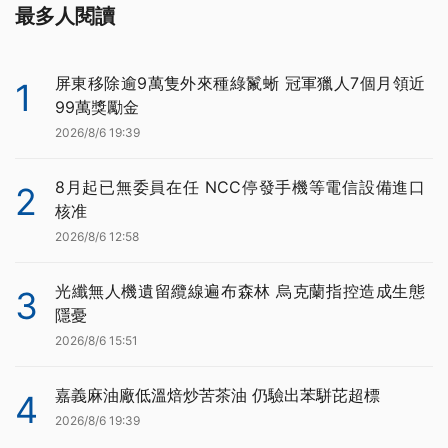
最多人閱讀
屏東移除逾9萬隻外來種綠鬣蜥 冠軍獵人7個月領近
1
99萬獎勵金
2026/8/6 19:39
8月起已無委員在任 NCC停發手機等電信設備進口
2
核准
2026/8/6 12:58
光纖無人機遺留纜線遍布森林 烏克蘭指控造成生態
3
隱憂
2026/8/6 15:51
嘉義麻油廠低溫焙炒苦茶油 仍驗出苯駢芘超標
4
2026/8/6 19:39