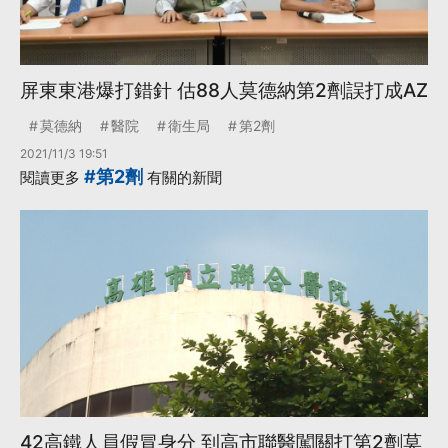
屏東東港爆打錯針 估88人莫德納第2劑誤打成AZ
莫德納
醫院
衛生局
第2劑
2021/11/3 19:51
#第2劑
閱讀更多
有關的新聞
42高鐵人員假冒身分 到高市聯醫闖關打第2劑莫