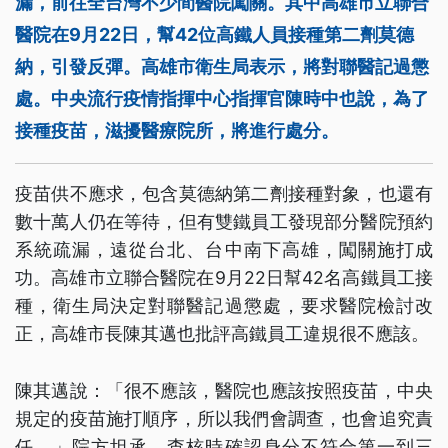
漏，前往全台灣不少間醫院闖關。其中高雄市立聯合
醫院在9月22日，幫42位高鐵人員接種第二劑莫德
納，引發反彈。高雄市衛生局表示，將對聯醫記過懲
處。中央流行疫情指揮中心指揮官陳時中也說，為了
接種疫苗，滋擾醫療院所，將進行處分。
疫苗供不應求，包含莫德納第二劑接種對象，也還有
數十萬人仍在等待，但有雙鐵員工發現部分醫院預約
系統疏漏，遠從台北、台中南下高雄，闖關施打成
功。高雄市立聯合醫院在9月22日幫42名高鐵員工接
種，衛生局決定對聯醫記過懲處，要求醫院檢討改
正，高雄市長陳其邁也批評高鐵員工違規很不應該。
陳其邁說：「很不應該，醫院也應該按照疫苗，中央
規定的疫苗施打順序，所以我們會調查，也會追究責
任。」院方坦承，查核時確認身分不符合第一到三