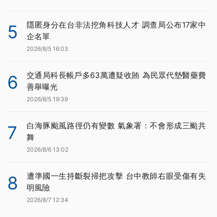
隱匿身分在台非法挖角科技人才 調查局公布17家中
5
企名單
2026/8/5 16:03
交通局科長帳戶多63萬遭疑收賄 為民眾代墊醫藥費
6
善舉曝光
2026/8/5 19:39
白海豚颱風路徑仍有變數 氣象署：不會形成三颱共
7
舞
2026/8/6 13:02
遭準國一生持斷裂掃把攻擊 台中教師右眼受傷有失
8
明風險
2026/8/7 12:34