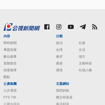
內容
分類
即時新聞
政治
社會
專題策展
全球
生活
數位敘事
兩岸
地方
當期節目
產經
文教科技
深度報導
環境
社福人權
觀點
公廣集團
主題網站
公共電視
我們的島
PTS TW
獨立特派員
公視台語台
有話好說