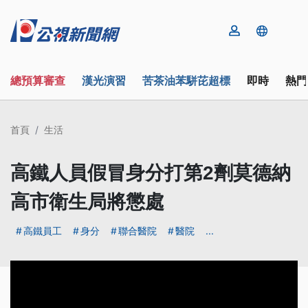
總預算審查
漢光演習
苦茶油苯駢芘超標
即時
熱門
首頁
生活
高鐵人員假冒身分打第2劑莫德納
高市衛生局將懲處
高鐵員工
身分
聯合醫院
醫院
...