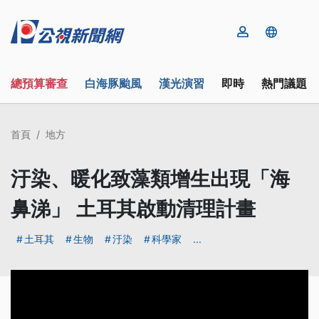
總預算審查
白海豚颱風
漢光演習
即時
熱門議題
首頁
地方
汙染、暖化致藻類增生出現「海
鼻涕」 土耳其啟動清理計畫
土耳其
生物
汙染
科學家
...