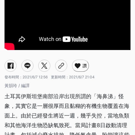
讚
發布時間：
2021/6/7 12:56
更新時間：
2021/6/7 21:04
黃韻玲 / 編譯
土耳其伊斯坦堡南部沿岸出現所謂的「海鼻涕」怪
象，其實它是一層很厚而且黏糊的有機生物覆蓋在海
面上。由於已經發生將近一週，幾乎失控，當地魚類
和其他海洋生物恐缺氧致死。當局計畫8日啟動清理
計畫，包括減少廢水排放、降低氮含量，盼能讓這些