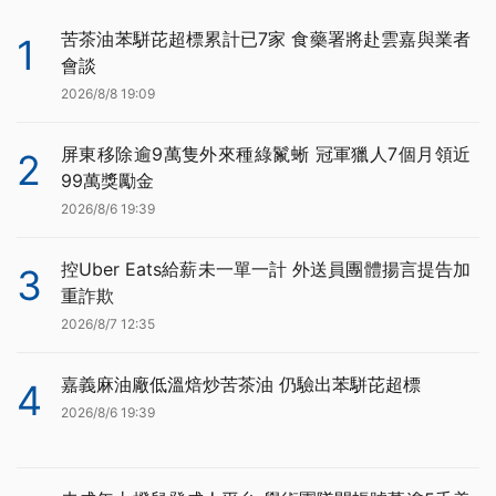
苦茶油苯駢芘超標累計已7家 食藥署將赴雲嘉與業者
1
會談
2026/8/8 19:09
屏東移除逾9萬隻外來種綠鬣蜥 冠軍獵人7個月領近
2
99萬獎勵金
2026/8/6 19:39
控Uber Eats給薪未一單一計 外送員團體揚言提告加
3
重詐欺
2026/8/7 12:35
嘉義麻油廠低溫焙炒苦茶油 仍驗出苯駢芘超標
4
2026/8/6 19:39