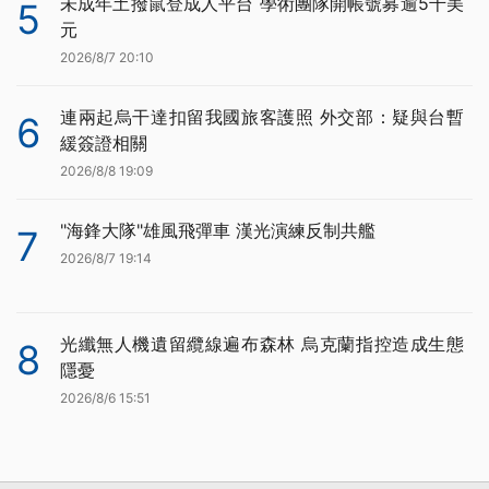
未成年土撥鼠登成人平台 學術團隊開帳號募逾5千美
5
元
2026/8/7 20:10
連兩起烏干達扣留我國旅客護照 外交部：疑與台暫
6
緩簽證相關
2026/8/8 19:09
"海鋒大隊"雄風飛彈車 漢光演練反制共艦
7
2026/8/7 19:14
光纖無人機遺留纜線遍布森林 烏克蘭指控造成生態
8
隱憂
2026/8/6 15:51